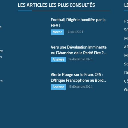
LES ARTICLES LES PLUS CONSULTÉS
L
Football, l’Algérie humiliée par la
Po
FIFA !
e
S
Maroc
14 août 2021
M
Vers une Dévaluation Imminente
Af
te.
ou l’Abandon de la Parité Fixe ?...
Ma
es
Analyse
14 décembre 2024
So
D
Alerte Rouge sur le Franc CFA :
L’Afrique Francophone au Bord...
re
Cô
Analyse
15 décembre 2024
G