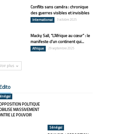
Conflits sans caméra : chronique
des guerres visibles et invisibles
International
3 octobre 2025
Macky Sall, “L’Afrique au cœur” : le
manifeste d’un continent qui...
Afrique
29 septembre 2025
Voir plus
Edito
énégal
OPPOSITION POLITIQUE
OBILISE MASSIVEMENT
ONTRE LE POUVOIR
Sénégal