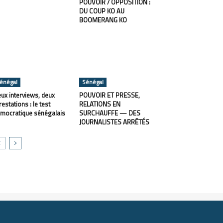
POUVOIR / OPPOSITION :
DU COUP KO AU
BOOMERANG KO
énégal
Sénégal
ux interviews, deux
POUVOIR ET PRESSE,
restations : le test
RELATIONS EN
mocratique sénégalais
SURCHAUFFE — DES
JOURNALISTES ARRÊTÉS