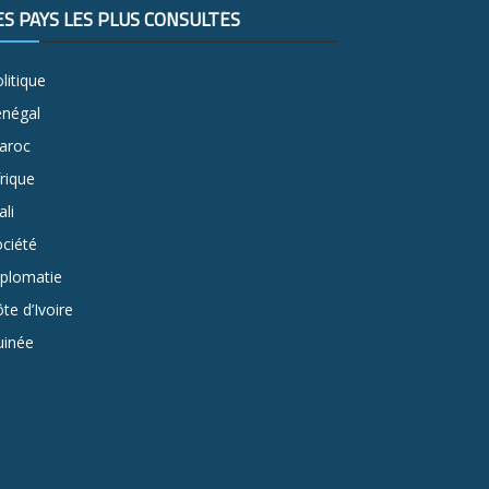
ES PAYS LES PLUS CONSULTÉS
litique
énégal
aroc
rique
li
ciété
iplomatie
te d’Ivoire
uinée