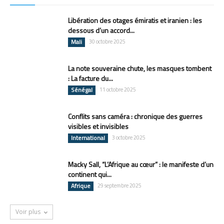
Libération des otages émiratis et iranien : les
dessous d’un accord...
Mali
30 octobre 2025
La note souveraine chute, les masques tombent
: La facture du...
Sénégal
11 octobre 2025
Conflits sans caméra : chronique des guerres
visibles et invisibles
International
3 octobre 2025
Macky Sall, “L’Afrique au cœur” : le manifeste d’un
continent qui...
Afrique
29 septembre 2025
Voir plus