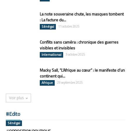
La note souveraine chute, les masques tombent
: La facture du...
Sénégal
11 octobre 2025
Conflits sans caméra : chronique des guerres
visibles et invisibles
International
3 octobre 2025
Macky Sall, “L’Afrique au cœur” : le manifeste d’un
continent qui...
Afrique
29 septembre 2025
Voir plus
#Edito
Sénégal