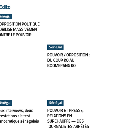
Edito
énégal
OPPOSITION POLITIQUE
OBILISE MASSIVEMENT
ONTRE LE POUVOIR
Sénégal
POUVOIR / OPPOSITION :
DU COUP KO AU
BOOMERANG KO
énégal
Sénégal
ux interviews, deux
POUVOIR ET PRESSE,
restations : le test
RELATIONS EN
mocratique sénégalais
SURCHAUFFE — DES
JOURNALISTES ARRÊTÉS