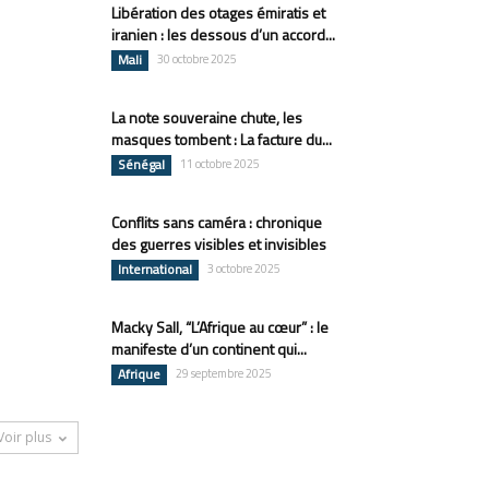
Libération des otages émiratis et
iranien : les dessous d’un accord...
Mali
30 octobre 2025
La note souveraine chute, les
masques tombent : La facture du...
Sénégal
11 octobre 2025
Conflits sans caméra : chronique
des guerres visibles et invisibles
International
3 octobre 2025
Macky Sall, “L’Afrique au cœur” : le
manifeste d’un continent qui...
Afrique
29 septembre 2025
Voir plus