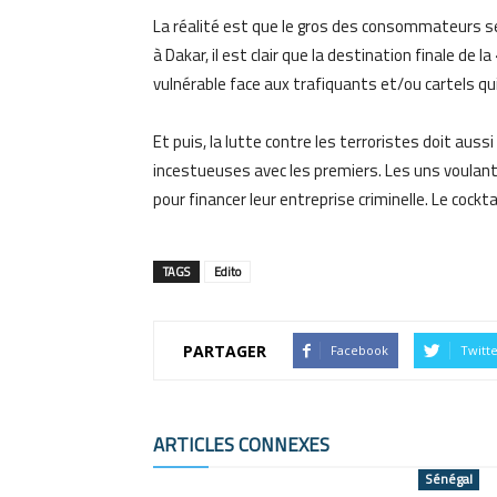
La réalité est que le gros des consommateurs se
à Dakar, il est clair que la destination finale de 
vulnérable face aux trafiquants et/ou cartels q
Et puis, la lutte contre les terroristes doit auss
incestueuses avec les premiers. Les uns voulant s
pour financer leur entreprise criminelle. Le cock
TAGS
Edito
PARTAGER
Facebook
Twitt
ARTICLES CONNEXES
Sénégal