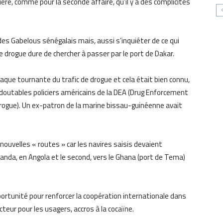
re, comme pour la seconde affaire, qu’il y a des complicités
e des Gabelous sénégalais mais, aussi s’inquiéter de ce qui
 drogue dure de chercher à passer par le port de Dakar.
laque tournante du trafic de drogue et cela était bien connu,
redoutables policiers américains de la DEA (Drug Enforcement
 drogue). Un ex-patron de la marine bissau-guinéenne avait
.
ouvelles « routes » car les navires saisis devaient
Luanda, en Angola et le second, vers le Ghana (port de Tema)
rtunité pour renforcer la coopération internationale dans
ucteur pour les usagers, accros à la cocaïne.