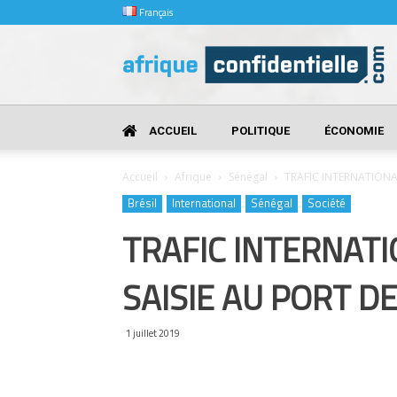
Français
Afrique
Confidentielle
ACCUEIL
POLITIQUE
ÉCONOMIE
Accueil
Afrique
Sénégal
TRAFIC INTERNATIONA
Brésil
International
Sénégal
Société
TRAFIC INTERNATI
SAISIE AU PORT D
1 juillet 2019