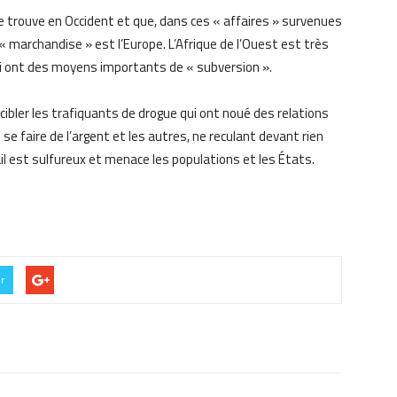
 trouve en Occident et que, dans ces « affaires » survenues
la « marchandise » est l’Europe. L’Afrique de l’Ouest est très
ui ont des moyens importants de « subversion ».
i cibler les trafiquants de drogue qui ont noué des relations
e faire de l’argent et les autres, ne reculant devant rien
tail est sulfureux et menace les populations et les États.
er