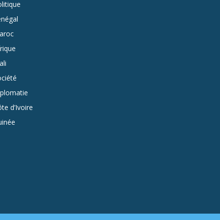
litique
énégal
aroc
rique
li
ciété
iplomatie
te d’Ivoire
uinée