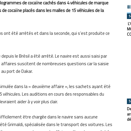
8 kilogrammes de cocaïne cachés dans 4 véhicules de marque
#
de cocaïne placés dans les malles de 15 véhicules de la
S
L’
M
us ont été arrêtés et dans la seconde, qui s’est produite ce
C
depuis le Brésil a été arrêté. Le navire est aussi saisi par
 affaires suscitent de nombreuses questions car la saisie
 au port de Dakar.
ssimulée dans la « deuxième affaire », les sachets ayant été
5 véhicules. Les auditions en cours des responsables du
raient aider à y voir plus clair.
S
De
ar
ifficilement être chargée dans le navire sans aucune
dé
été Grimaldi, spécialisée dans le transport des voitures. Les