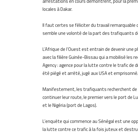
arrestations en cours démontrent, pour la premiè
locales à Dakar.
Il faut certes se féliciter du travail remarquabl
semble une volonté de la part des trafiquants de
L’Afrique de l’Ouest est entrain de devenir une p
avec la filière Guinée-Bissau qui a mobilisé les 
Agency : agence pour la lutte contre le trafic de
été piégé et arrêté, jugé aux USA et emprisonné
Manifestement, les trafiquants recherchent de n
continuer leur route, le premier vers le port de 
et le Nigéria (port de Lagos).
L’enquête qui commence au Sénégal est une oppo
la lutte contre ce trafic à la fois juteux et destr