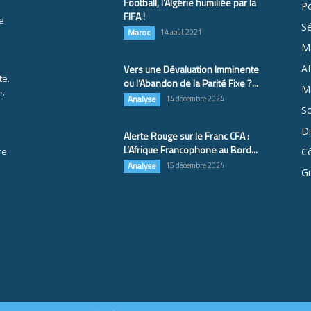
Football, l’Algérie humiliée par la
Po
FIFA !
e
S
Maroc
14 août 2021
M
Vers une Dévaluation Imminente
Af
te.
ou l’Abandon de la Parité Fixe ?...
Ma
es
Analyse
14 décembre 2024
So
D
Alerte Rouge sur le Franc CFA :
L’Afrique Francophone au Bord...
re
Cô
Analyse
15 décembre 2024
G