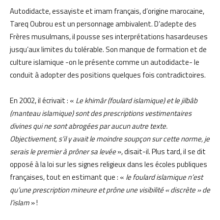
Autodidacte, essayiste et imam français, d’origine marocaine,
Tareq Oubrou est un personnage ambivalent. D’adepte des
Frères musulmans, il pousse ses interprétations hasardeuses
jusqu’aux limites du tolérable. Son manque de formation et de
culture islamique -on le présente comme un autodidacte- le
conduit à adopter des positions quelques fois contradictoires.
En 2002, il écrivait : «
Le khimâr (foulard islamique) et le jilbâb
(manteau islamique) sont des prescriptions vestimentaires
divines qui ne sont abrogées par aucun autre texte.
Objectivement, s’il y avait le moindre soupçon sur cette norme, je
serais le premier à prôner sa levée
», disait-il. Plus tard, il se dit
opposé à la loi sur les signes religieux dans les écoles publiques
françaises, tout en estimant que : «
le foulard islamique n’est
qu’une prescription mineure et prône une visibilité « discrète » de
l’islam
» !