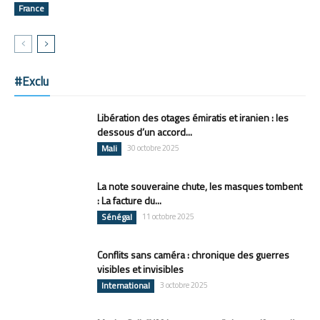
France
#Exclu
Libération des otages émiratis et iranien : les
dessous d’un accord...
Mali
30 octobre 2025
La note souveraine chute, les masques tombent
: La facture du...
Sénégal
11 octobre 2025
Conflits sans caméra : chronique des guerres
visibles et invisibles
International
3 octobre 2025