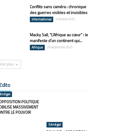
Conflits sans caméra : chronique
des guerres visibles et invisibles
International
3 octobre 2025
Macky Sall, “L’Afrique au cœur” : le
manifeste d’un continent qui...
Afrique
29 septembre 2025
Voir plus
Edito
énégal
OPPOSITION POLITIQUE
OBILISE MASSIVEMENT
ONTRE LE POUVOIR
Sénégal