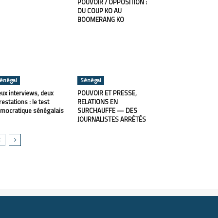
POUVOIR / OPPOSITION :
DU COUP KO AU
BOOMERANG KO
énégal
Sénégal
ux interviews, deux
POUVOIR ET PRESSE,
restations : le test
RELATIONS EN
mocratique sénégalais
SURCHAUFFE — DES
JOURNALISTES ARRÊTÉS