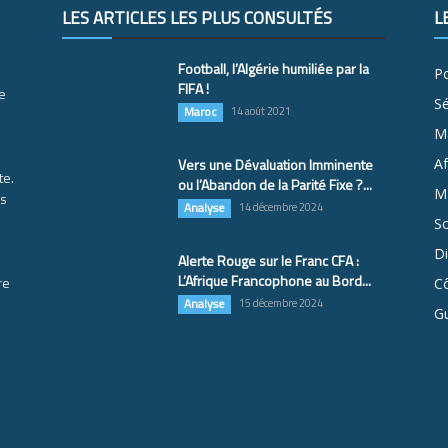
LES ARTICLES LES PLUS CONSULTÉS
L
Football, l’Algérie humiliée par la
Po
FIFA !
e
S
Maroc
14 août 2021
M
Vers une Dévaluation Imminente
Af
te.
ou l’Abandon de la Parité Fixe ?...
Ma
es
Analyse
14 décembre 2024
So
D
Alerte Rouge sur le Franc CFA :
L’Afrique Francophone au Bord...
re
Cô
Analyse
15 décembre 2024
G