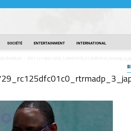
SOCIÉTÉ
ENTERTAINMENT
INTERNATIONAL
LES ÉLEVEURS
2017-12-14t021420z_1266470729_rc125dfc01c0_rtrmadp_3_ja
#
29_rc125dfc01c0_rtrmadp_3_ja