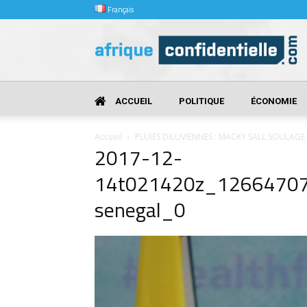
Français
Afrique
Confidentielle
ACCUEIL
POLITIQUE
ÉCONOMIE
Accueil
PLUIES DILUVIENNES : MACKY SALL SOULAGE 
2017-12-
14t021420z_12664707
senegal_0