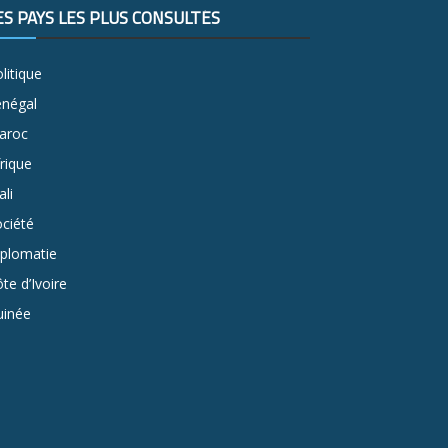
ES PAYS LES PLUS CONSULTÉS
litique
énégal
aroc
rique
li
ciété
iplomatie
te d’Ivoire
uinée