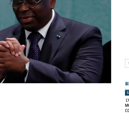
#
S
L’
M
C