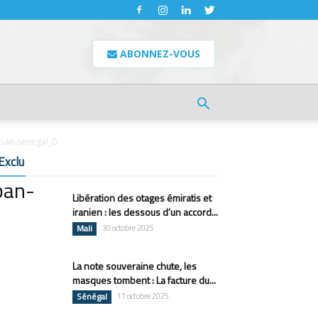
ABONNEZ-VOUS
pan-senegal_0
Exclu
pan-
Libération des otages émiratis et
iranien : les dessous d’un accord...
Mali
30 octobre 2025
La note souveraine chute, les
masques tombent : La facture du...
Sénégal
11 octobre 2025