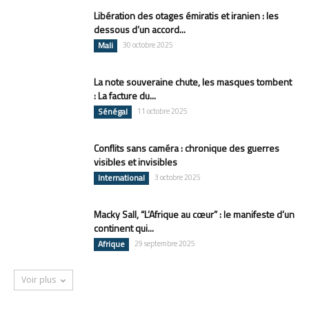
Libération des otages émiratis et iranien : les
dessous d’un accord...
Mali
30 octobre 2025
La note souveraine chute, les masques tombent
: La facture du...
Sénégal
11 octobre 2025
Conflits sans caméra : chronique des guerres
visibles et invisibles
International
3 octobre 2025
Macky Sall, “L’Afrique au cœur” : le manifeste d’un
continent qui...
Afrique
29 septembre 2025
Voir plus