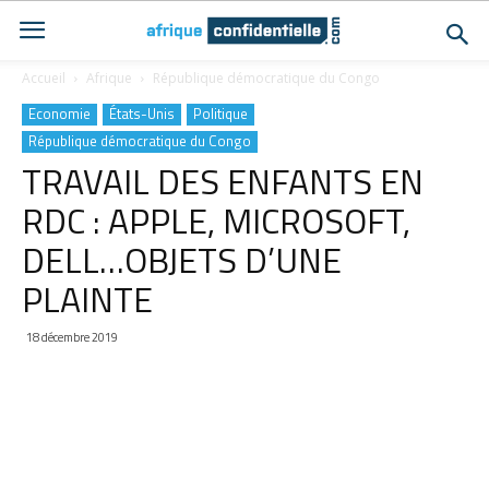
Accueil
Afrique
République démocratique du Congo
Economie
États-Unis
Politique
République démocratique du Congo
TRAVAIL DES ENFANTS EN
RDC : APPLE, MICROSOFT,
DELL…OBJETS D’UNE
PLAINTE
18 décembre 2019