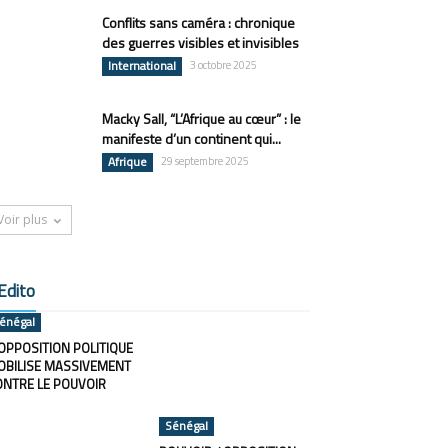
Conflits sans caméra : chronique
des guerres visibles et invisibles
International
3 octobre 2025
Macky Sall, “L’Afrique au cœur” : le
manifeste d’un continent qui...
Afrique
29 septembre 2025
Voir plus
Edito
énégal
OPPOSITION POLITIQUE
OBILISE MASSIVEMENT
ONTRE LE POUVOIR
Sénégal