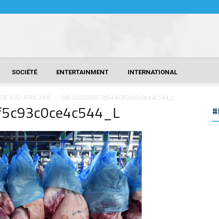
SOCIÉTÉ
ENTERTAINMENT
INTERNATIONAL
NDE SUD-AFRICAINE
8d5d92268957d54463f5c93c0ce4c544_L
f5c93c0ce4c544_L
#