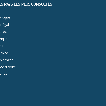
ES PAYS LES PLUS CONSULTÉS
litique
énégal
aroc
rique
li
ciété
iplomatie
te d’Ivoire
uinée