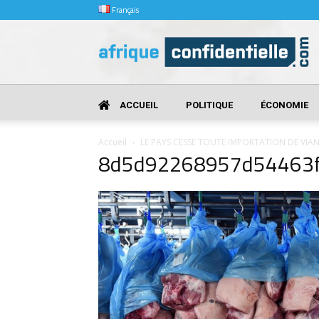
Français
Afrique
Confidentielle
ACCUEIL
POLITIQUE
ÉCONOMIE
Accueil
LE PAYS CESSE TOUTE IMPORTATION DE VIA
8d5d92268957d54463