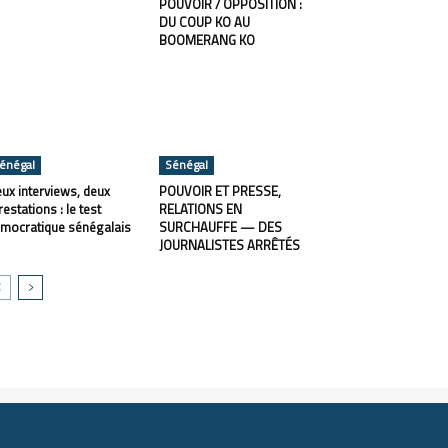
POUVOIR / OPPOSITION :
DU COUP KO AU
BOOMERANG KO
énégal
Sénégal
ux interviews, deux
POUVOIR ET PRESSE,
restations : le test
RELATIONS EN
mocratique sénégalais
SURCHAUFFE — DES
JOURNALISTES ARRÊTÉS