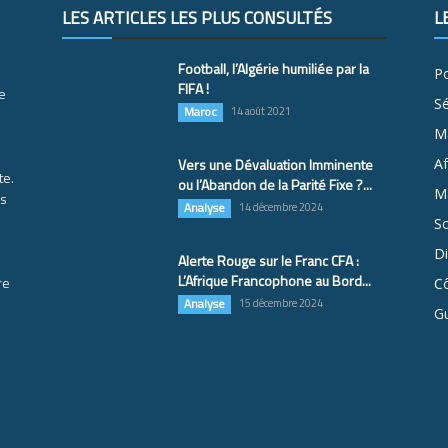
LES ARTICLES LES PLUS CONSULTÉS
L
Football, l’Algérie humiliée par la
Po
FIFA !
e
S
Maroc
14 août 2021
M
Vers une Dévaluation Imminente
Af
te.
ou l’Abandon de la Parité Fixe ?...
Ma
es
Analyse
14 décembre 2024
So
D
Alerte Rouge sur le Franc CFA :
L’Afrique Francophone au Bord...
re
Cô
Analyse
15 décembre 2024
G