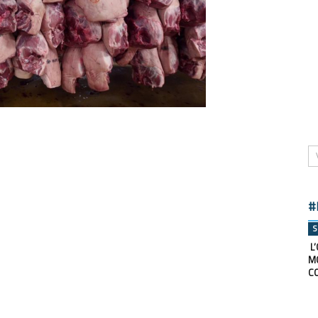
#
S
L’
M
C