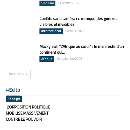
Sénégal
11 octobre 2025
Conflits sans caméra : chronique des guerres
visibles et invisibles
International
3 octobre 2025
Macky Sall, “L’Afrique au cœur” : le manifeste d’un
continent qui...
Afrique
29 septembre 2025
Voir plus
#Edito
Sénégal
L’OPPOSITION POLITIQUE
MOBILISE MASSIVEMENT
CONTRE LE POUVOIR