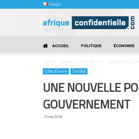
Français
Afrique
Confidentielle
ACCUEIL
POLITIQUE
ÉCONOMIE
Accueil
Afrique
Côte d’Ivoire
UNE NOUVELLE PO
Côte d’Ivoire
Société
UNE NOUVELLE POL
GOUVERNEMENT
23 mai 2018