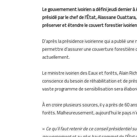
Le gouvernement ivoirien a défini jeudi dernier à
présidé par le chef de l’État, Alassane Ouattara,
préserver et étendre le couvert forestier ivoirien
D’après la présidence ivoirienne qui a publié une 
permettre d’assurer une couverture forestière d’
actuellement.
Le ministre ivoirien des Eaux et forêts, Alain Ri
conscience du besoin de réhabilitation et de pré
vaste programme de sensibilisation sera élabor
À en croire plusieurs sources, il y a près de 60 an
forêts. Malheureusement, aujourd’hui le pays n’e
«
Ce qu’il faut retenir de ce conseil présidentiel s
gouvernement et au plus haut sommet de l’État du