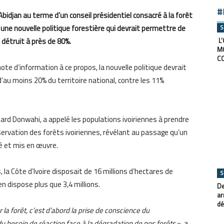
#
 Abidjan au terme d’un conseil présidentiel consacré à la forêt
S
 une nouvelle politique forestière qui devrait permettre de
L’
 détruit à près de 80%.
M
C
note d’information à ce propos, la nouvelle politique devrait
au moins 20% du territoire national, contre les 11%
chard Donwahi, a appelé les populations ivoiriennes à prendre
servation des forêts ivoiriennes, révélant au passage qu’un
é et mis en œuvre.
s, la Côte d’Ivoire disposait de 16 millions d’hectares de
S
n dispose plus que 3,4 millions.
De
ar
dé
ur la forêt, c’est d’abord la prise de conscience du
 besoin de réaction face à la dégradation de nos forêts
», a