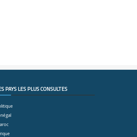
ES PAYS LES PLUS CONSULTÉS
litique
énégal
aroc
rique