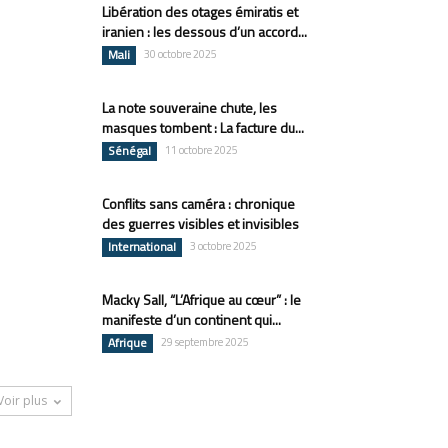
Libération des otages émiratis et
iranien : les dessous d’un accord...
Mali
30 octobre 2025
La note souveraine chute, les
masques tombent : La facture du...
Sénégal
11 octobre 2025
Conflits sans caméra : chronique
des guerres visibles et invisibles
International
3 octobre 2025
Macky Sall, “L’Afrique au cœur” : le
manifeste d’un continent qui...
Afrique
29 septembre 2025
Voir plus