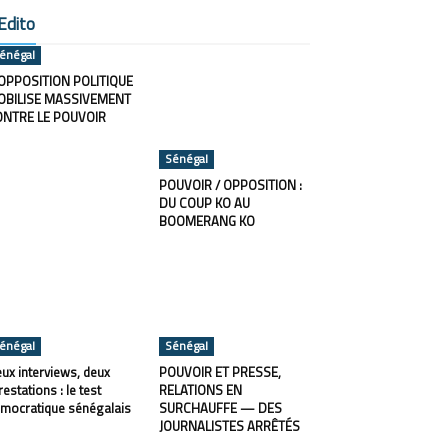
Edito
énégal
OPPOSITION POLITIQUE
OBILISE MASSIVEMENT
ONTRE LE POUVOIR
Sénégal
POUVOIR / OPPOSITION :
DU COUP KO AU
BOOMERANG KO
énégal
Sénégal
ux interviews, deux
POUVOIR ET PRESSE,
restations : le test
RELATIONS EN
mocratique sénégalais
SURCHAUFFE — DES
JOURNALISTES ARRÊTÉS