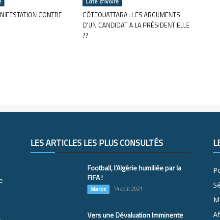
e
Côte d’Ivoire
NIFESTATION CONTRE
CÔTEOUATTARA : LES ARGUMENTS
D’UN CANDIDAT A LA PRÉSIDENTIELLE
??
LES ARTICLES LES PLUS CONSULTÉS
L
Football, l’Algérie humiliée par la
Po
FIFA !
e
S
Maroc
14 août 2021
M
Vers une Dévaluation Imminente
Af