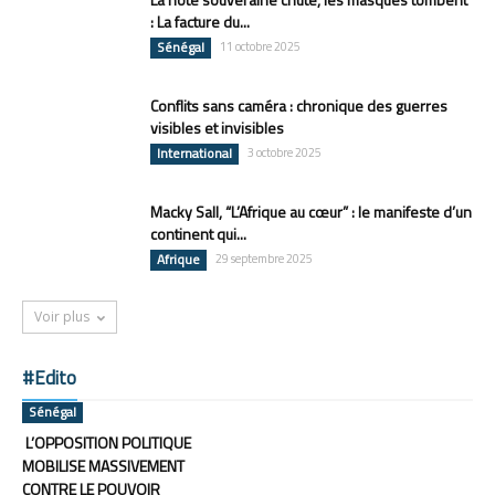
: La facture du...
Sénégal
11 octobre 2025
Conflits sans caméra : chronique des guerres
visibles et invisibles
International
3 octobre 2025
Macky Sall, “L’Afrique au cœur” : le manifeste d’un
continent qui...
Afrique
29 septembre 2025
Voir plus
#Edito
Sénégal
L’OPPOSITION POLITIQUE
MOBILISE MASSIVEMENT
CONTRE LE POUVOIR