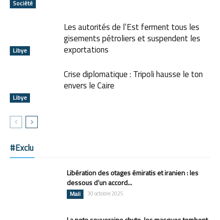
Société
Les autorités de l’Est ferment tous les
gisements pétroliers et suspendent les
exportations
Libye
Crise diplomatique : Tripoli hausse le ton
envers le Caire
Libye
#Exclu
Libération des otages émiratis et iranien : les
dessous d’un accord...
Mali
30 octobre 2025
La note souveraine chute, les masques tombent