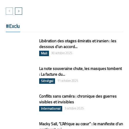
#Exclu
Libération des otages émiratis et iranien : les
dessous d’un accord...
Mali
30 octobre 2025
La note souveraine chute, les masques tombent
: La facture du...
Sénégal
11 octobre 2025
Conflits sans caméra : chronique des guerres
visibles et invisibles
International
3 octobre 2025
Macky Sall, “L’Afrique au cœur” : le manifeste d’un