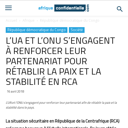
Accueil
Afrique
République démocratique du Congo
République démocratique du Congo
Société
L’UA ET L’ONU S’ENGAGENT
À RENFORCER LEUR
PARTENARIAT POUR
RÉTABLIR LA PAIX ET LA
STABILITÉ EN RCA
16 avril 2018
L’UN et l’ONU s’engagent pour renforcer leur partenariat afin de rétablir la paix et la
stabilité dans le pays.
La situation sécuritaire en République de la Centrafrique (RCA)