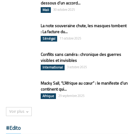
dessous d’un accord...
Mali
30 octobre 2025
La note souveraine chute, les masques tombent
: La facture du...
Sénégal
11 octobre 2025
Conflits sans caméra : chronique des guerres
visibles et invisibles
International
3 octobre 2025
Macky Sall, “L’Afrique au cœur” : le manifeste d’un
continent qui...
Afrique
29 septembre 2025
Voir plus
#Edito