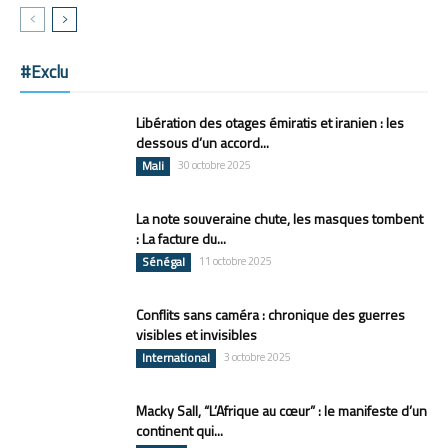
#Exclu
Libération des otages émiratis et iranien : les
dessous d’un accord...
Mali
30 octobre 2025
La note souveraine chute, les masques tombent
: La facture du...
Sénégal
11 octobre 2025
Conflits sans caméra : chronique des guerres
visibles et invisibles
International
3 octobre 2025
Macky Sall, “L’Afrique au cœur” : le manifeste d’un
continent qui...