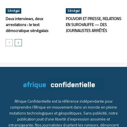
Sénégal
Sénégal
Deux interviews, deux
POUVOIR ET PRESSE, RELATIONS
arrestations : le test
EN SURCHAUFFE — DES
démocratique sénégalais
JOURNALISTES ARRÊTÉS
Afrique Confidentielle est la référence indépendante pour
comprendre l’Afrique en mouvement dans un monde en pleine
mutations technologiques et géopolitiques. Sans publicité, notre
publication jouit d’une liberté d’expression assumée et
intransigeante. Nos journalistes écartent les rumeurs, dénoncent