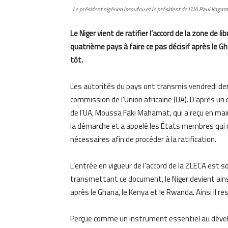
Le président nigérien Issoufou et le président de l’UA Paul Kagam
Le Niger vient de ratifier l’accord de la zone de l
quatrième pays à faire ce pas décisif après le Gh
tôt.
Les autorités du pays ont transmis vendredi dern
commission de l’Union africaine (UA). D’après un
de l’UA, Moussa Faki Mahamat, qui a reçu en main 
la démarche et a appelé les États membres qui ne
nécessaires afin de procéder à la ratification.
L’entrée en vigueur de l’accord de la ZLECA est s
transmettant ce document, le Niger devient ainsi 
après le Ghana, le Kenya et le Rwanda. Ainsi il r
Perçue comme un instrument essentiel au dévelo