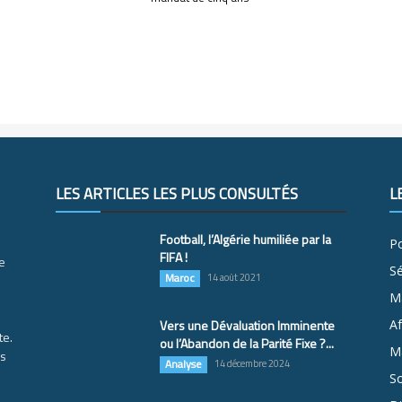
LES ARTICLES LES PLUS CONSULTÉS
L
Football, l’Algérie humiliée par la
Po
FIFA !
e
S
Maroc
14 août 2021
M
Vers une Dévaluation Imminente
Af
te.
ou l’Abandon de la Parité Fixe ?...
Ma
es
Analyse
14 décembre 2024
So