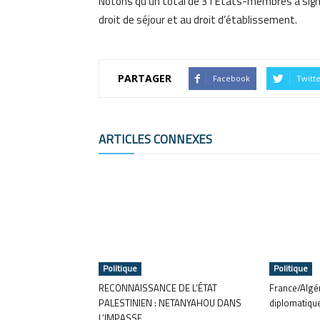
Notons qu’un total de 31 États-membres a signé l
droit de séjour et au droit d’établissement.
PARTAGER
Facebook
Twitt
ARTICLES CONNEXES
Politique
Politique
RECONNAISSANCE DE L’ÉTAT
France/Algér
PALESTINIEN : NETANYAHOU DANS
diplomatiqu
L’IMPASSE