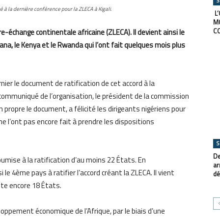
S
é à la dernière conférence pour la ZLECA à Kigali.
L’
M
C
ibre-échange continentale africaine (ZLECA). Il devient ainsi le
ana, le Kenya et le Rwanda qui l’ont fait quelques mois plus
ier le document de ratification de cet accord à la
 communiqué de l’organisation, le président de la commission
propre le document, a félicité les dirigeants nigériens pour
 l’ont pas encore fait à prendre les dispositions
S
De
oumise à la ratification d’au moins 22 États. En
ar
le 4ème pays à ratifier l’accord créant la ZLECA. Il vient
dé
este encore 18 États.
ppement économique de l’Afrique, par le biais d’une