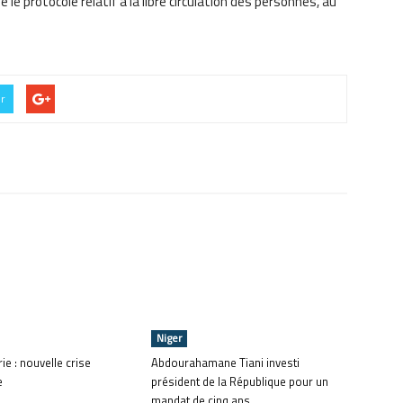
e protocole relatif à la libre circulation des personnes, au
er
Niger
ie : nouvelle crise
Abdourahamane Tiani investi
e
président de la République pour un
mandat de cinq ans