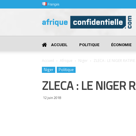
Français
Afrique
Confidentielle
ACCUEIL
POLITIQUE
ÉCONOMIE
Accueil
Afrique
Niger
ZLECA : LE NIGER RATIF
Niger
Politique
ZLECA : LE NIGER 
12 juin 2018