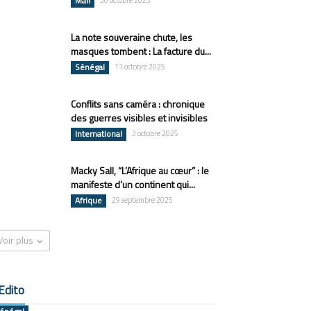
Mali
30 octobre 2025
La note souveraine chute, les
masques tombent : La facture du...
Sénégal
11 octobre 2025
Conflits sans caméra : chronique
des guerres visibles et invisibles
International
3 octobre 2025
Macky Sall, “L’Afrique au cœur” : le
manifeste d’un continent qui...
Afrique
29 septembre 2025
Voir plus
Edito