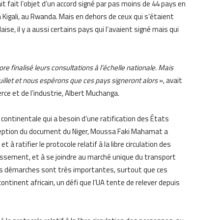
t fait l’objet d’un accord signé par pas moins de 44 pays en
Kigali, au Rwanda. Mais en dehors de ceux qui s’étaient
ise, il y a aussi certains pays qui l’avaient signé mais qui
e finalisé leurs consultations à l’échelle nationale. Mais
llet et nous espérons que ces pays signeront alors
», avait
ce et de l’industrie, Albert Muchanga.
 continentale qui a besoin d’une ratification des États
ception du document du Niger, Moussa Faki Mahamat a
 ratifier le protocole relatif à la libre circulation des
lissement, et à se joindre au marché unique du transport
ces démarches sont très importantes, surtout que ces
ontinent africain, un défi que l’UA tente de relever depuis