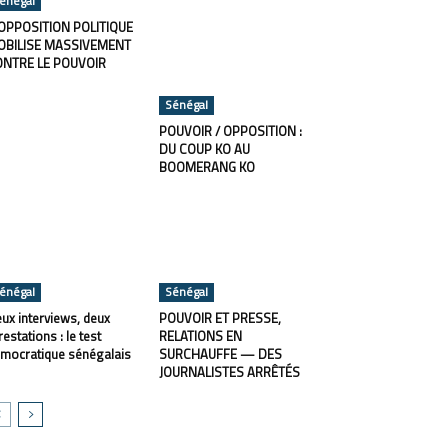
énégal
OPPOSITION POLITIQUE
OBILISE MASSIVEMENT
ONTRE LE POUVOIR
Sénégal
POUVOIR / OPPOSITION :
DU COUP KO AU
BOOMERANG KO
énégal
Sénégal
ux interviews, deux
POUVOIR ET PRESSE,
restations : le test
RELATIONS EN
mocratique sénégalais
SURCHAUFFE — DES
JOURNALISTES ARRÊTÉS