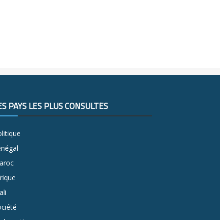
ES PAYS LES PLUS CONSULTÉS
litique
énégal
aroc
rique
li
ciété