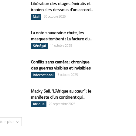
Libération des otages émiratis et
iranien : les dessous d’un accord...
Mali
30 octobre 2025
La note souveraine chute, les
masques tombent : La facture du...
Sénégal
11 octobre 2025
Conflits sans caméra : chronique
des guerres visibles et invisibles
International
3 octobre 2025
Macky Sall, “L’Afrique au cœur” : le
manifeste d’un continent qui...
Afrique
29 septembre 2025
Voir plus