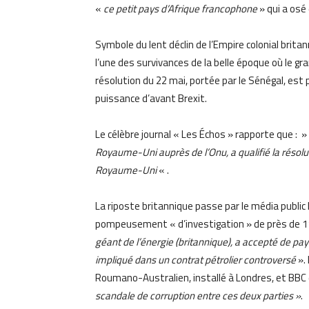
«
ce petit pays d’Afrique francophone
» qui a osé 
Symbole du lent déclin de l’Empire colonial britan
l’une des survivances de la belle époque où le g
résolution du 22 mai, portée par le Sénégal, es
puissance d’avant Brexit.
Le célèbre journal « Les Échos » rapporte que : »
Royaume-Uni auprès de l’Onu, a qualifié la résolu
Royaume-Uni
« .
La riposte britannique passe par le média public B
pompeusement « d’investigation » de près de 11
géant de l’énergie (britannique), a accepté de pay
impliqué dans un contrat pétrolier controversé
».
Roumano-Australien, installé à Londres, et BBC 
scandale de corruption entre ces deux parties »
.