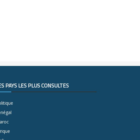
ES PAYS LES PLUS CONSULTÉS
litique
énégal
aroc
rique