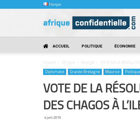
Français
Afrique
Confidentielle
ACCUEIL
POLITIQUE
ÉCONOMIE
Accueil
Afrique
Sénégal
VOTE DE LA RÉSOLUTI
Diplomatie
Grande Bretagne
Maurice
Politiqu
VOTE DE LA RÉSOL
DES CHAGOS À L’I
4 juin 2019