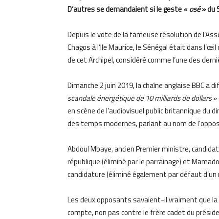
D’autres se demandaient si le geste «
osé
» du S
Depuis le vote de la fameuse résolution de l’Asse
Chagos à l’Ile Maurice, le Sénégal était dans l’œi
de cet Archipel, considéré comme l’une des derni
Dimanche 2 juin 2019, la chaîne anglaise BBC a d
scandale énergétique de 10 milliards de dollars
» 
en scène de l’audiovisuel public britannique du d
des temps modernes, parlant au nom de l’opposi
Abdoul Mbaye, ancien Premier ministre, candidat
république (éliminé par le parrainage) et Mamado
candidature (éliminé également par défaut d’un
Les deux opposants savaient-il vraiment que la c
compte, non pas contre le frère cadet du présiden