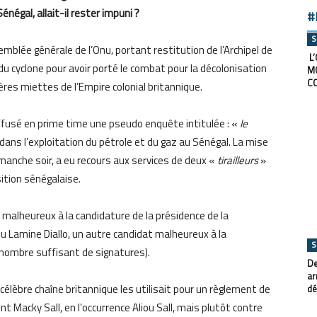
énégal, allait-il rester impuni ?
#
S
mblée générale de l’Onu, portant restitution de l’Archipel de
L’
l du cyclone pour avoir porté le combat pour la décolonisation
M
C
ères miettes de l’Empire colonial britannique.
iffusé en prime time une pseudo enquête intitulée : «
le
dans l’exploitation du pétrole et du gaz au Sénégal. La mise
imanche soir, a eu recours aux services de deux «
tirailleurs
»
tion sénégalaise.
 malheureux à la candidature de la présidence de la
u Lamine Diallo, un autre candidat malheureux à la
S
 nombre suffisant de signatures).
De
ar
élèbre chaîne britannique les utilisait pour un règlement de
dé
t Macky Sall, en l’occurrence Aliou Sall, mais plutôt contre