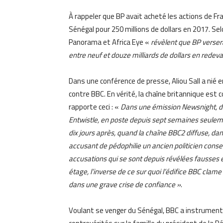
À rappeler que BP avait acheté les actions de F
Sénégal pour 250 millions de dollars en 2017. S
Panorama et Africa Eye «
révèlent que BP versera
entre neuf et douze milliards de dollars en redev
Dans une conférence de presse, Aliou Sall a nié 
contre BBC. En vérité, la chaîne britannique est 
rapporte ceci : «
Dans une émission Newsnight, dif
Entwistle, en poste depuis sept semaines seulemen
dix jours après, quand la chaîne BBC2 diffuse, d
accusant de pédophilie un ancien politicien conse
accusations qui se sont depuis révélées fausses e
étage, l’inverse de ce sur quoi l’édifice BBC clame
dans une grave crise de confiance »
.
Voulant se venger du Sénégal, BBC a instrument