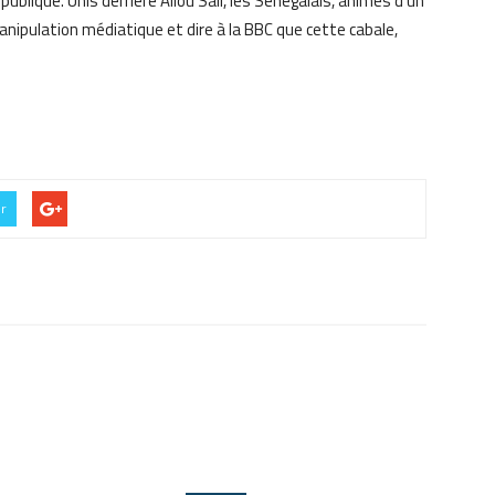
publique. Unis derrière Aliou Sall, les Sénégalais, animés d’un
manipulation médiatique et dire à la BBC que cette cabale,
er