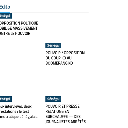
Edito
énégal
OPPOSITION POLITIQUE
OBILISE MASSIVEMENT
ONTRE LE POUVOIR
Sénégal
POUVOIR / OPPOSITION :
DU COUP KO AU
BOOMERANG KO
énégal
Sénégal
ux interviews, deux
POUVOIR ET PRESSE,
restations : le test
RELATIONS EN
mocratique sénégalais
SURCHAUFFE — DES
JOURNALISTES ARRÊTÉS