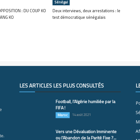
Sénégal
OPPOSITION : DU COUP KO
Deux interviews, deux arrestations : le
ANG KO
test démocratique sénégalais
LES ARTICLES LES PLUS CONSULTÉS
L
Football, l’Algérie humiliée par la
Po
FIFA !
e
S
Maroc
14 août 2021
M
Vers une Dévaluation Imminente
Af
te.
ou l’Abandon de la Parité Fixe ?...