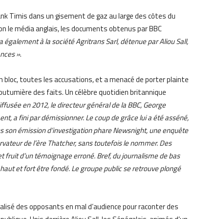
rank Timis dans un gisement de gaz au large des côtes du
elon le média anglais, les documents obtenus par BBC
 également à la société Agritrans Sarl, détenue par Aliou Sall,
ances »
.
en bloc, toutes les accusations, et a menacé de porter plainte
coutumière des faits. Un célèbre quotidien britannique
fusée en 2012, le directeur général de la BBC, George
t, a fini par démissionner. Le coup de grâce lui a été asséné,
ans son émission d’investigation phare Newsnight, une enquête
rvateur de l’ère Thatcher, sans toutefois le nommer. Des
t fruit d’un témoignage erroné. Bref, du journalisme de bas
 haut et fort être fondé. Le groupe public se retrouve plongé
alisé des opposants en mal d’audience pour raconter des