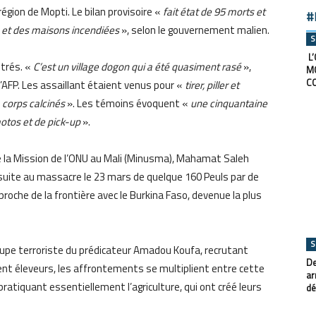
gion de Mopti. Le bilan provisoire «
fait état de 95 morts et
#
s et des maisons incendiées
», selon le gouvernement malien.
S
L’
ntrés. «
C’est un village dogon qui a été quasiment rasé
»,
M
C
’AFP. Les assaillant étaient venus pour «
tirer, piller et
«
corps calcinés
». Les témoins évoquent «
une cinquantaine
tos et de pick-up
».
 de la Mission de l’ONU au Mali (Minusma), Mahamat Saleh
it suite au massacre le 23 mars de quelque 160 Peuls par de
oche de la frontière avec le Burkina Faso, devenue la plus
S
roupe terroriste du prédicateur Amadou Koufa, recrutant
De
ment éleveurs, les affrontements se multiplient entre cette
ar
tiquant essentiellement l’agriculture, qui ont créé leurs
dé