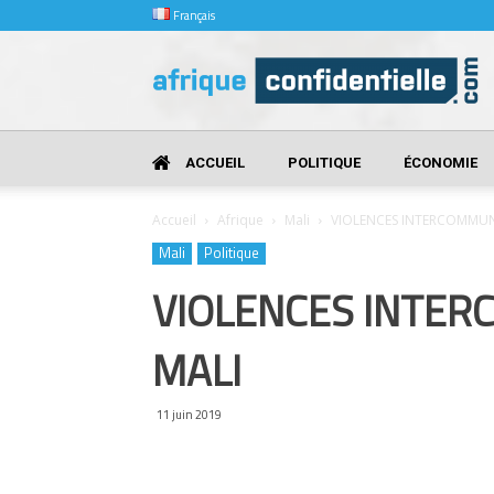
Français
Afrique
Confidentielle
ACCUEIL
POLITIQUE
ÉCONOMIE
Accueil
Afrique
Mali
VIOLENCES INTERCOMMUN
Mali
Politique
VIOLENCES INTER
MALI
11 juin 2019