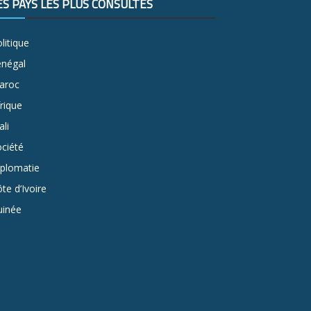
ES PAYS LES PLUS CONSULTÉS
litique
énégal
aroc
rique
li
ciété
iplomatie
te d’Ivoire
uinée