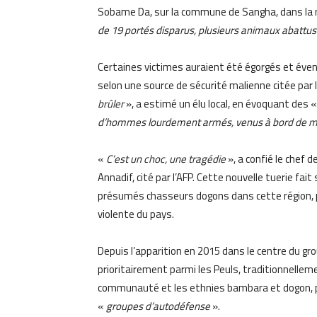
Sobame Da, sur la commune de Sangha, dans la ré
de 19 portés disparus, plusieurs animaux abattu
Certaines victimes auraient été égorgés et éve
selon une source de sécurité malienne citée par l
brûler
», a estimé un élu local, en évoquant des 
d’hommes lourdement armés, venus à bord de mo
«
C’est un choc, une tragédie
», a confié le chef
Annadif, cité par l’AFP. Cette nouvelle tuerie fa
présumés chasseurs dogons dans cette région, pr
violente du pays.
Depuis l’apparition en 2015 dans le centre du g
prioritairement parmi les Peuls, traditionnelle
communauté et les ethnies bambara et dogon, pra
«
groupes d’autodéfense
».