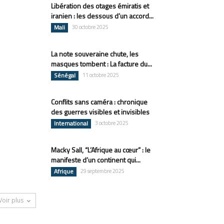
Libération des otages émiratis et
iranien : les dessous d’un accord...
Mali
30 octobre 2025
La note souveraine chute, les
masques tombent : La facture du...
Sénégal
11 octobre 2025
Conflits sans caméra : chronique
des guerres visibles et invisibles
International
3 octobre 2025
Macky Sall, “L’Afrique au cœur” : le
manifeste d’un continent qui...
Afrique
29 septembre 2025
Voir plus