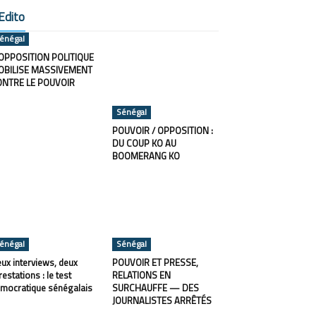
Edito
énégal
OPPOSITION POLITIQUE
OBILISE MASSIVEMENT
ONTRE LE POUVOIR
Sénégal
POUVOIR / OPPOSITION :
DU COUP KO AU
BOOMERANG KO
énégal
Sénégal
ux interviews, deux
POUVOIR ET PRESSE,
restations : le test
RELATIONS EN
mocratique sénégalais
SURCHAUFFE — DES
JOURNALISTES ARRÊTÉS