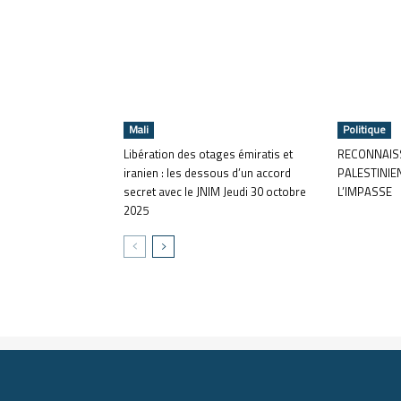
Mali
Politique
Libération des otages émiratis et
RECONNAISS
iranien : les dessous d’un accord
PALESTINIE
secret avec le JNIM Jeudi 30 octobre
L’IMPASSE
2025