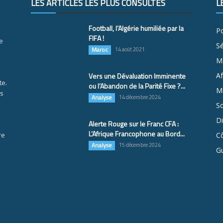
LES ARTICLES LES PLUS CONSULTÉS
L
Football, l’Algérie humiliée par la
Po
FIFA !
e
S
Maroc
14 août 2021
M
Vers une Dévaluation Imminente
Af
te.
ou l’Abandon de la Parité Fixe ?...
Ma
es
Analyse
14 décembre 2024
So
D
Alerte Rouge sur le Franc CFA :
L’Afrique Francophone au Bord...
re
Cô
Analyse
15 décembre 2024
G