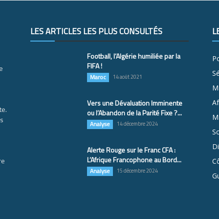
LES ARTICLES LES PLUS CONSULTÉS
L
Football, l’Algérie humiliée par la
Po
FIFA !
e
S
Maroc
14 août 2021
M
Vers une Dévaluation Imminente
Af
te.
ou l’Abandon de la Parité Fixe ?...
Ma
es
Analyse
14 décembre 2024
So
D
Alerte Rouge sur le Franc CFA :
L’Afrique Francophone au Bord...
re
Cô
Analyse
15 décembre 2024
G