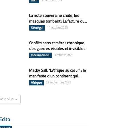
Mali
30 octobre 2025
La note souveraine chute, les
masques tombent : La facture du...
Sénégal
11 octobre 2025
Conflits sans caméra : chronique
des guerres visibles et invisibles
International
3 octobre 2025
Macky Sall, “L’Afrique au cœur” : le
manifeste d’un continent qui...
Afrique
29 septembre 2025
Voir plus
Edito