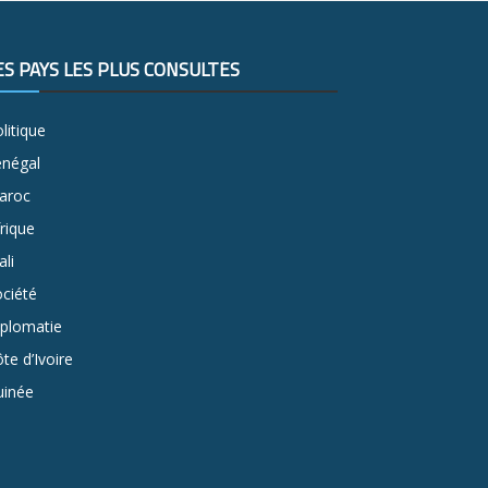
ES PAYS LES PLUS CONSULTÉS
litique
énégal
aroc
rique
li
ciété
iplomatie
te d’Ivoire
uinée