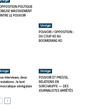
énégal
OPPOSITION POLITIQUE
OBILISE MASSIVEMENT
ONTRE LE POUVOIR
Sénégal
POUVOIR / OPPOSITION :
DU COUP KO AU
BOOMERANG KO
énégal
Sénégal
ux interviews, deux
POUVOIR ET PRESSE,
restations : le test
RELATIONS EN
mocratique sénégalais
SURCHAUFFE — DES
JOURNALISTES ARRÊTÉS