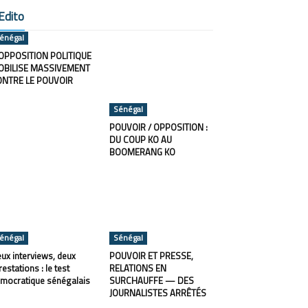
Edito
énégal
OPPOSITION POLITIQUE
OBILISE MASSIVEMENT
ONTRE LE POUVOIR
Sénégal
POUVOIR / OPPOSITION :
DU COUP KO AU
BOOMERANG KO
énégal
Sénégal
ux interviews, deux
POUVOIR ET PRESSE,
restations : le test
RELATIONS EN
mocratique sénégalais
SURCHAUFFE — DES
JOURNALISTES ARRÊTÉS