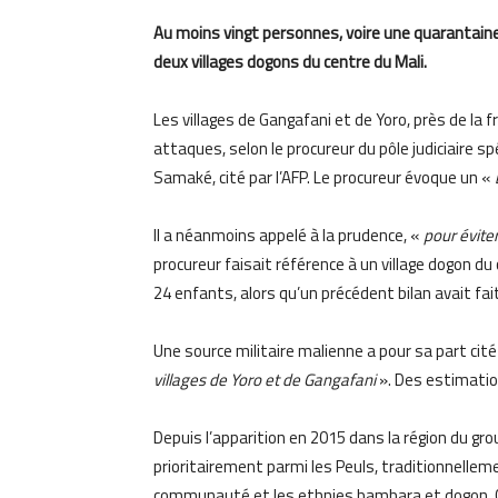
Au moins vingt personnes, voire une quarantaine,
deux villages dogons du centre du Mali.
Les villages de Gangafani et de Yoro, près de la 
attaques, selon le procureur du pôle judiciaire sp
Samaké, cité par l’AFP. Le procureur évoque un «
Il a néanmoins appelé à la prudence, «
pour évite
procureur faisait référence à un village dogon du
24 enfants, alors qu’un précédent bilan avait fa
Une source militaire malienne a pour sa part cité
villages de Yoro et de Gangafani
». Des estimation
Depuis l’apparition en 2015 dans la région du g
prioritairement parmi les Peuls, traditionnelle
communauté et les ethnies bambara et dogon. Ce