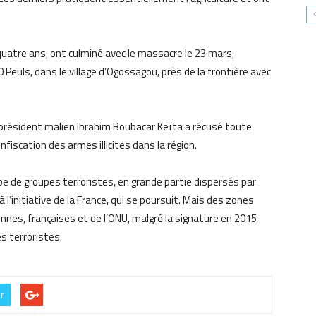
 quatre ans, ont culminé avec le massacre le 23 mars,
Peuls, dans le village d’Ogossagou, près de la frontière avec
e président malien Ibrahim Boubacar Keïta a récusé toute
nfiscation des armes illicites dans la région.
pe de groupes terroristes, en grande partie dispersés par
à l’initiative de la France, qui se poursuit. Mais des zones
nnes, françaises et de l’ONU, malgré la signature en 2015
es terroristes.
er