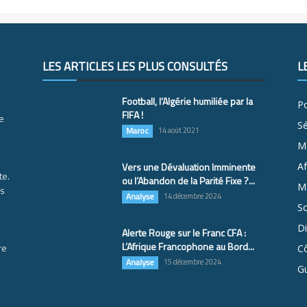
LES ARTICLES LES PLUS CONSULTÉS
L
Football, l’Algérie humiliée par la
Po
FIFA !
e
S
Maroc
14 août 2021
M
Vers une Dévaluation Imminente
Af
te.
ou l’Abandon de la Parité Fixe ?...
Ma
es
Analyse
14 décembre 2024
So
D
Alerte Rouge sur le Franc CFA :
L’Afrique Francophone au Bord...
re
Cô
Analyse
15 décembre 2024
G