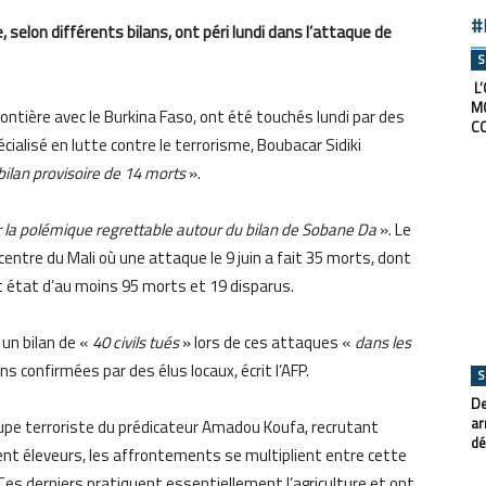
#
 selon différents bilans, ont péri lundi dans l’attaque de
S
L’
M
frontière avec le Burkina Faso, ont été touchés lundi par des
C
écialisé en lutte contre le terrorisme, Boubacar Sidiki
bilan provisoire de 14 morts
».
r la polémique regrettable autour du bilan de Sobane Da
». Le
 centre du Mali où une attaque le 9 juin a fait 35 morts, dont
it état d’au moins 95 morts et 19 disparus.
 un bilan de «
40 civils tués
» lors de ces attaques «
dans les
s confirmées par des élus locaux, écrit l’AFP.
S
De
ar
roupe terroriste du prédicateur Amadou Koufa, recrutant
dé
ment éleveurs, les affrontements se multiplient entre cette
s derniers pratiquent essentiellement l’agriculture et ont