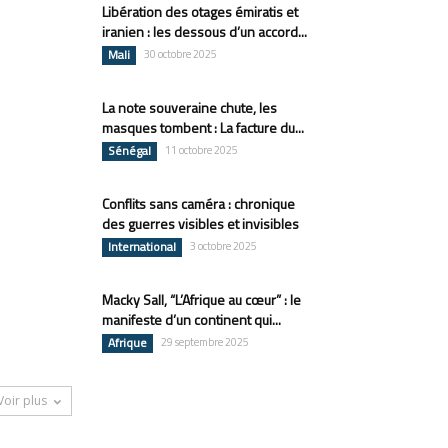
Libération des otages émiratis et
iranien : les dessous d’un accord...
Mali
30 octobre 2025
La note souveraine chute, les
masques tombent : La facture du...
Sénégal
11 octobre 2025
Conflits sans caméra : chronique
des guerres visibles et invisibles
International
3 octobre 2025
Macky Sall, “L’Afrique au cœur” : le
manifeste d’un continent qui...
Afrique
29 septembre 2025
Voir plus