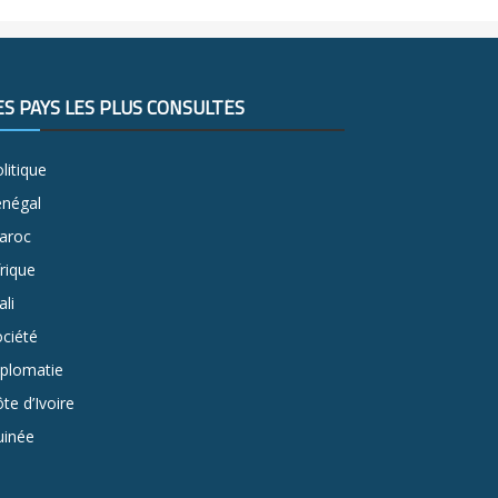
ES PAYS LES PLUS CONSULTÉS
litique
énégal
aroc
rique
li
ciété
iplomatie
te d’Ivoire
uinée