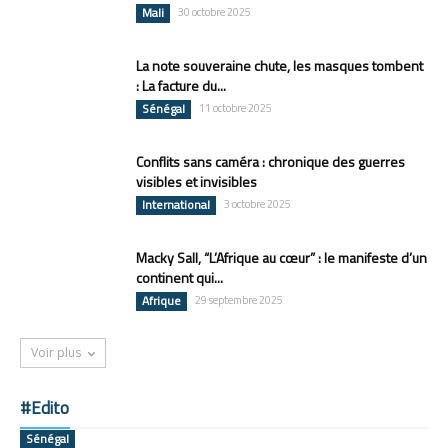
Mali
30 octobre 2025
La note souveraine chute, les masques tombent
: La facture du...
Sénégal
11 octobre 2025
Conflits sans caméra : chronique des guerres
visibles et invisibles
International
3 octobre 2025
Macky Sall, “L’Afrique au cœur” : le manifeste d’un
continent qui...
Afrique
29 septembre 2025
Voir plus
#Edito
Sénégal