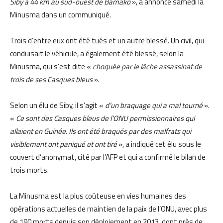
Siby à 44 km au sud-ouest de Bamako
», a annoncé samedi la
Minusma dans un communiqué.
Trois d’entre eux ont été tués et un autre blessé. Un civil, qui
conduisait le véhicule, a également été blessé, selon la
Minusma, qui s’est dite «
choquée par le lâche assassinat de
trois de ses Casques bleus
».
Selon un élu de Siby, il s’agit «
d’un braquage qui a mal tourné
».
«
Ce sont des Casques bleus de l’ONU permissionnaires qui
allaient en Guinée. Ils ont été braqués par des malfrats qui
visiblement ont paniqué et ont tiré
», a indiqué cet élu sous le
couvert d’anonymat, cité par l’AFP et qui a confirmé le bilan de
trois morts.
La Minusma est la plus coûteuse en vies humaines des
opérations actuelles de maintien de la paix de l’ONU, avec plus
de 190 morts depuis son déploiement en 2013, dont près de