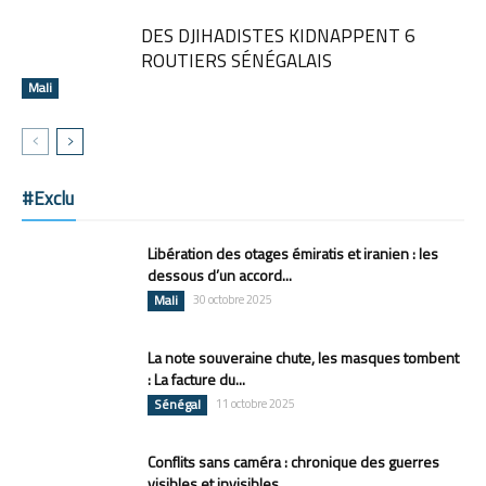
DES DJIHADISTES KIDNAPPENT 6
ROUTIERS SÉNÉGALAIS
Mali
#Exclu
Libération des otages émiratis et iranien : les
dessous d’un accord...
Mali
30 octobre 2025
La note souveraine chute, les masques tombent
: La facture du...
Sénégal
11 octobre 2025
Conflits sans caméra : chronique des guerres
visibles et invisibles