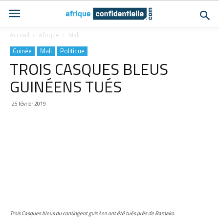
Accueil
Afrique
Mali
Guinée
Mali
Politique
TROIS CASQUES BLEUS
GUINÉENS TUÉS
25 février 2019
Trois Casques bleus du contingent guinéen ont été tués près de Bamako.