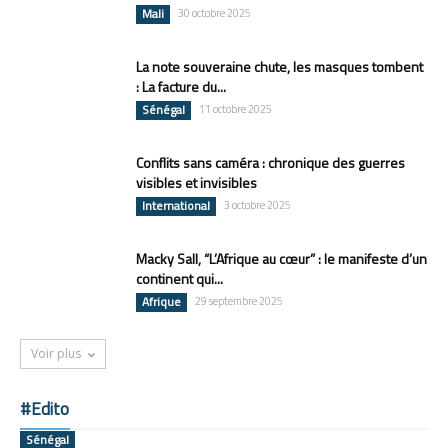
Mali
30 octobre 2025
La note souveraine chute, les masques tombent
: La facture du...
Sénégal
11 octobre 2025
Conflits sans caméra : chronique des guerres
visibles et invisibles
International
3 octobre 2025
Macky Sall, “L’Afrique au cœur” : le manifeste d’un
continent qui...
Afrique
29 septembre 2025
Voir plus
#Edito
Sénégal