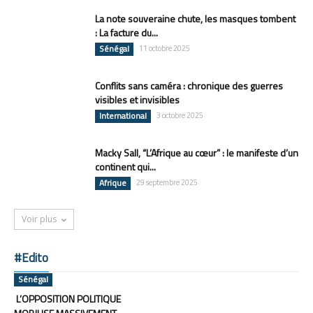
La note souveraine chute, les masques tombent
: La facture du...
Sénégal
11 octobre 2025
Conflits sans caméra : chronique des guerres
visibles et invisibles
International
3 octobre 2025
Macky Sall, “L’Afrique au cœur” : le manifeste d’un
continent qui...
Afrique
29 septembre 2025
Voir plus
#Edito
Sénégal
L’OPPOSITION POLITIQUE