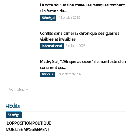
La note souveraine chute, les masques tombent
: La facture du...
Sénégal
11 octobre 2025
Conflits sans caméra : chronique des guerres
visibles et invisibles
International
3 octobre 2025
Macky Sall, “L’Afrique au cœur” : le manifeste d’un
continent qui...
Afrique
29 septembre 2025
Voir plus
#Edito
Sénégal
L’OPPOSITION POLITIQUE
MOBILISE MASSIVEMENT