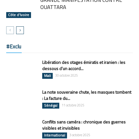
GRANDE MANIFESTATION CONTRE
OUATTARA
Côte d’Ivoire
#Exclu
Libération des otages émiratis et iranien : les
dessous d’un accord...
Mali
30 octobre 2025
La note souveraine chute, les masques tombent
: La facture du...
Sénégal
11 octobre 2025
Conflits sans caméra : chronique des guerres
visibles et invisibles
International
3 octobre 2025