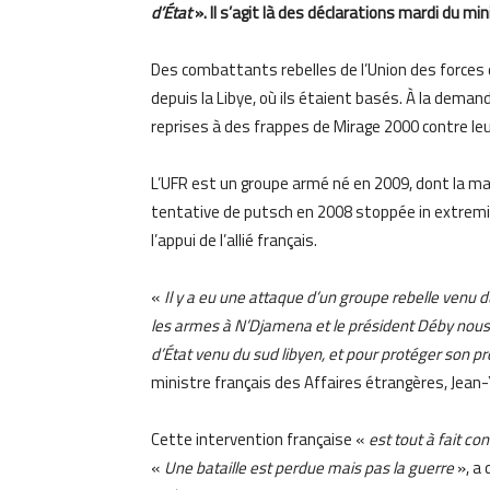
d’État
». Il s’agit là des déclarations mardi du m
Des combattants rebelles de l’Union des forces d
depuis la Libye, où ils étaient basés. À la deman
reprises à des frappes de Mirage 2000 contre leu
L’UFR est un groupe armé né en 2009, dont la ma
tentative de putsch en 2008 stoppée in extremis
l’appui de l’allié français.
«
Il y a eu une attaque d’un groupe rebelle venu du
les armes à N’Djamena et le président Déby nous 
d’État venu du sud libyen, et pour protéger son p
ministre français des Affaires étrangères, Jean-
Cette intervention française «
est tout à fait co
«
Une bataille est perdue mais pas la guerre
», a 