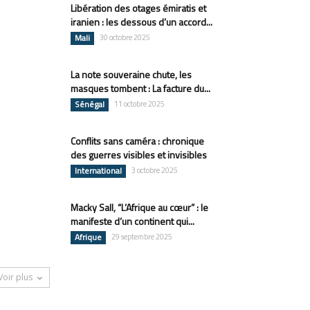
Libération des otages émiratis et
iranien : les dessous d’un accord...
Mali
30 octobre 2025
La note souveraine chute, les
masques tombent : La facture du...
Sénégal
11 octobre 2025
Conflits sans caméra : chronique
des guerres visibles et invisibles
International
3 octobre 2025
Macky Sall, “L’Afrique au cœur” : le
manifeste d’un continent qui...
Afrique
29 septembre 2025
Voir plus