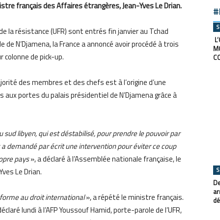
inistre français des Affaires étrangères, Jean-Yves Le Drian.
#
S
e la résistance (UFR) sont entrés fin janvier au Tchad
L’
de de N’Djamena, la France a annoncé avoir procédé à trois
M
r colonne de pick-up.
C
jorité des membres et des chefs est à l’origine d’une
 aux portes du palais présidentiel de N’Djamena grâce à
 sud libyen, qui est déstabilisé, pour prendre le pouvoir par
a demandé par écrit une intervention pour éviter ce coup
ropre pays
», a déclaré à l’Assemblée nationale française, le
S
Yves Le Drian.
De
ar
nforme au droit international
», a répété le ministre français.
dé
déclaré lundi à l’AFP Youssouf Hamid, porte-parole de l’UFR,