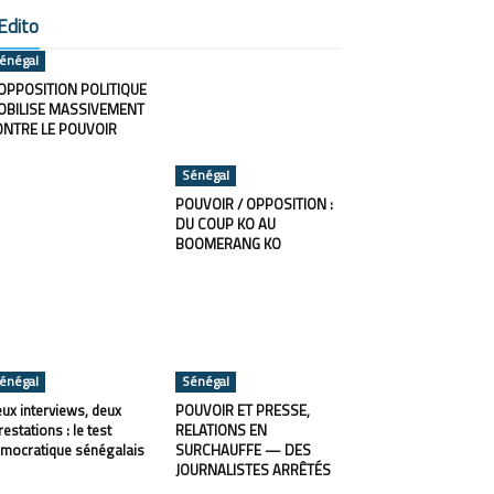
Edito
énégal
OPPOSITION POLITIQUE
OBILISE MASSIVEMENT
ONTRE LE POUVOIR
Sénégal
POUVOIR / OPPOSITION :
DU COUP KO AU
BOOMERANG KO
énégal
Sénégal
ux interviews, deux
POUVOIR ET PRESSE,
restations : le test
RELATIONS EN
mocratique sénégalais
SURCHAUFFE — DES
JOURNALISTES ARRÊTÉS