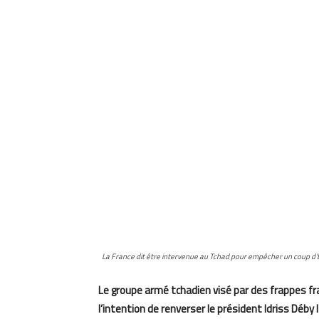
La France dit être intervenue au Tchad pour empêcher un coup d’É
Le groupe armé tchadien visé par des frappes fr
l’intention de renverser le président Idriss Déby I