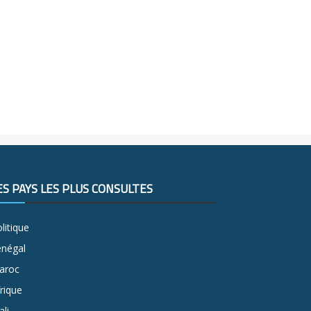
ES PAYS LES PLUS CONSULTÉS
litique
énégal
aroc
rique
li