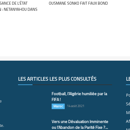
ANCE DE L’ÉTAT
OUSMANE SONKO FAIT FAUX BOND
N : NETANYAHOU DANS
LES ARTICLES LES PLUS CONSULTÉS
L
Football, l’Algérie humiliée par la
Po
FIFA !
e
S
Maroc
14 août 2021
M
Vers une Dévaluation Imminente
Af
te.
ou l’Abandon de la Parité Fixe ?...
Ma