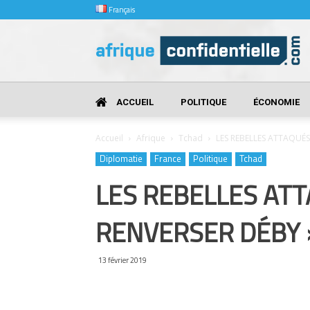
Français
Afrique
Confidentielle
ACCUEIL
POLITIQUE
ÉCONOMIE
Accueil
Afrique
Tchad
LES REBELLES ATTAQUÉS
Diplomatie
France
Politique
Tchad
LES REBELLES ATT
RENVERSER DÉBY 
13 février 2019