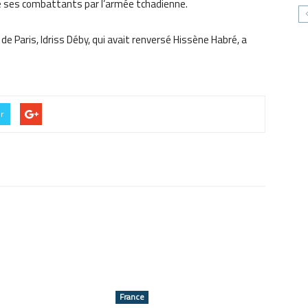
de ses combattants par l’armée tchadienne.
de Paris, Idriss Déby, qui avait renversé Hissène Habré, a
er
France