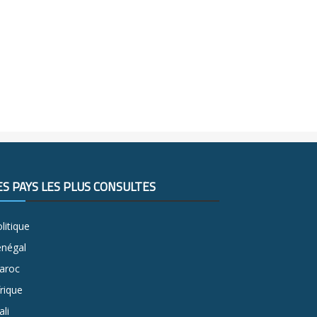
ES PAYS LES PLUS CONSULTÉS
litique
énégal
aroc
rique
li