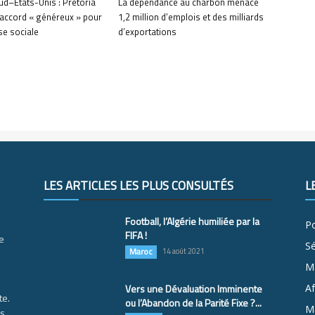
ud–États-Unis : Pretoria
La dépendance au charbon menace
 accord « généreux » pour
1,2 million d’emplois et des milliards
sse sociale
d’exportations
LES ARTICLES LES PLUS CONSULTÉS
L
Football, l’Algérie humiliée par la
Po
FIFA !
e
S
Maroc
14 août 2021
M
Vers une Dévaluation Imminente
Af
te.
ou l’Abandon de la Parité Fixe ?...
Ma
es