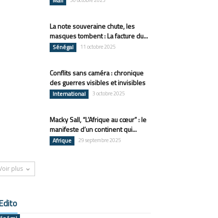
Mali
30 octobre 2025
La note souveraine chute, les
masques tombent : La facture du...
Sénégal
11 octobre 2025
Conflits sans caméra : chronique
des guerres visibles et invisibles
International
3 octobre 2025
Macky Sall, “L’Afrique au cœur” : le
manifeste d’un continent qui...
Afrique
29 septembre 2025
Voir plus
Edito