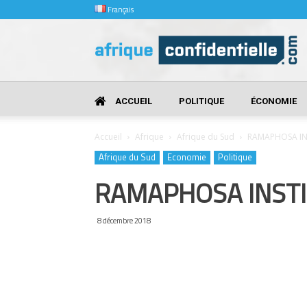
Français
Afrique
Confidentielle
ACCUEIL
POLITIQUE
ÉCONOMIE
Accueil
Afrique
Afrique du Sud
RAMAPHOSA INS
Afrique du Sud
Economie
Politique
RAMAPHOSA INSTI
8 décembre 2018