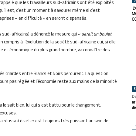
S
 rappelé que les travailleurs sud-africains ont été exploités
L’
 qu’il est, c’est un moment à savourer même si c’est
M
prises « en difficulté » en seront dispensés.
C
es sud-africains) a dénoncé la mesure qui «
serait un boulet
 compris à l’évolution de la société sud-africaine qui, si elle
iale et économique du plus grand nombre, va connaître des
tés criardes entre Blancs et Noirs perdurent. La question
ujours pas réglée et l’économie reste aux mains de la minorité
S
De
ar
e sait bien, lui qui s’est battu pour le changement.
dé
d’excuses.
 a réussi à écarter est toujours très puissant au sein de