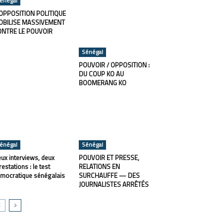
énégal
OPPOSITION POLITIQUE
OBILISE MASSIVEMENT
ONTRE LE POUVOIR
Sénégal
POUVOIR / OPPOSITION :
DU COUP KO AU
BOOMERANG KO
énégal
Sénégal
ux interviews, deux
POUVOIR ET PRESSE,
restations : le test
RELATIONS EN
mocratique sénégalais
SURCHAUFFE — DES
JOURNALISTES ARRÊTÉS