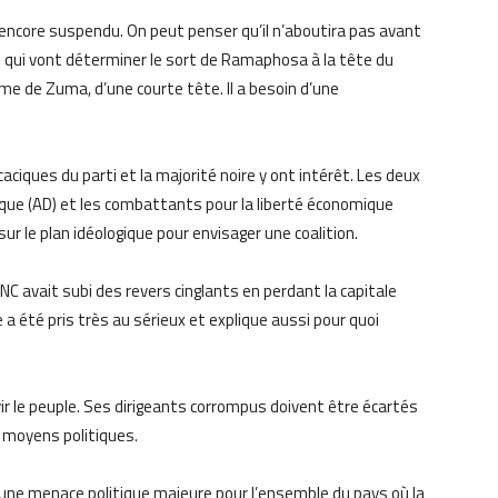
t encore suspendu. On peut penser qu’il n’aboutira pas avant
t qui vont déterminer le sort de Ramaphosa à la tête du
me de Zuma, d’une courte tête. Il a besoin d’une
s caciques du parti et la majorité noire y ont intérêt. Les deux
ique (AD) et les combattants pour la liberté économique
ur le plan idéologique pour envisager une coalition.
ANC avait subi des revers cinglants en perdant la capitale
été pris très au sérieux et explique aussi pour quoi
ir le peuple. Ses dirigeants corrompus doivent être écartés
s moyens politiques.
une menace politique majeure pour l’ensemble du pays où la