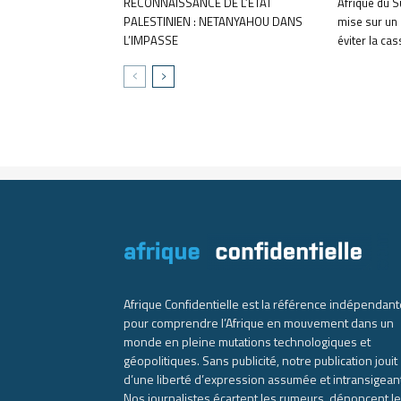
RECONNAISSANCE DE L’ÉTAT
Afrique du S
PALESTINIEN : NETANYAHOU DANS
mise sur un
L’IMPASSE
éviter la ca
Afrique Confidentielle est la référence indépendant
pour comprendre l’Afrique en mouvement dans un
monde en pleine mutations technologiques et
géopolitiques. Sans publicité, notre publication jouit
d’une liberté d’expression assumée et intransigean
Nos journalistes écartent les rumeurs, dénoncent l