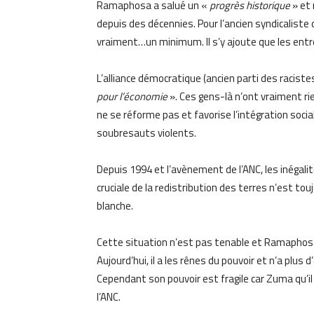
Ramaphosa a salué un «
progrès historique
» et
depuis des décennies. Pour l’ancien syndicaliste
vraiment…un minimum. Il s’y ajoute que les entre
L’alliance démocratique (ancien parti des racist
pour l’économie
». Ces gens-là n’ont vraiment rien
ne se réforme pas et favorise l’intégration soc
soubresauts violents.
Depuis 1994 et l’avènement de l’ANC, les inégali
cruciale de la redistribution des terres n’est to
blanche.
Cette situation n’est pas tenable et Ramaphosa l
Aujourd’hui, il a les rênes du pouvoir et n’a plus 
Cependant son pouvoir est fragile car Zuma qu’il
l’ANC.