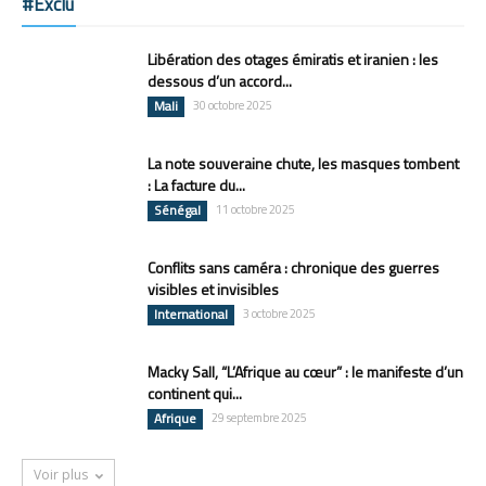
#Exclu
Libération des otages émiratis et iranien : les
dessous d’un accord...
Mali
30 octobre 2025
La note souveraine chute, les masques tombent
: La facture du...
Sénégal
11 octobre 2025
Conflits sans caméra : chronique des guerres
visibles et invisibles
International
3 octobre 2025
Macky Sall, “L’Afrique au cœur” : le manifeste d’un
continent qui...
Afrique
29 septembre 2025
Voir plus