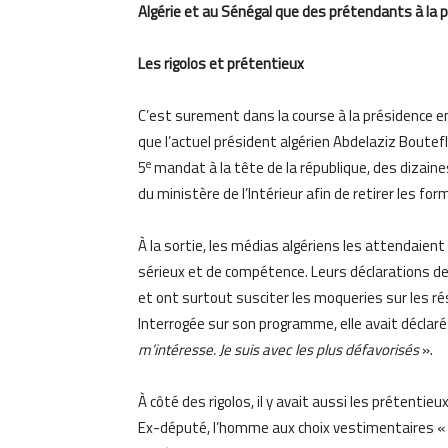
Algérie et au Sénégal que des prétendants à la p
Les rigolos et prétentieux
C’est surement dans la course à la présidence en
que l’actuel président algérien Abdelaziz Boutef
e
5
mandat à la tête de la république, des dizain
du ministère de l’Intérieur afin de retirer les fo
À la sortie, les médias algériens les attendaient
sérieux et de compétence. Leurs déclarations dev
et ont surtout susciter les moqueries sur les rés
Interrogée sur son programme, elle avait déclaré
m’intéresse. Je suis avec les plus défavorisés
».
À côté des rigolos, il y avait aussi les prétentie
Ex-député, l’homme aux choix vestimentaires « b