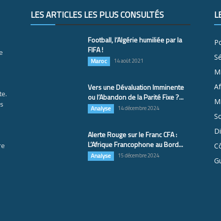
LES ARTICLES LES PLUS CONSULTÉS
L
Football, l’Algérie humiliée par la
Po
FIFA !
e
S
Maroc
14 août 2021
M
Vers une Dévaluation Imminente
Af
te.
ou l’Abandon de la Parité Fixe ?...
Ma
es
Analyse
14 décembre 2024
So
D
Alerte Rouge sur le Franc CFA :
L’Afrique Francophone au Bord...
re
Cô
Analyse
15 décembre 2024
G