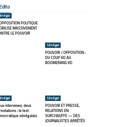
Edito
énégal
OPPOSITION POLITIQUE
OBILISE MASSIVEMENT
ONTRE LE POUVOIR
Sénégal
POUVOIR / OPPOSITION :
DU COUP KO AU
BOOMERANG KO
énégal
Sénégal
ux interviews, deux
POUVOIR ET PRESSE,
restations : le test
RELATIONS EN
mocratique sénégalais
SURCHAUFFE — DES
JOURNALISTES ARRÊTÉS