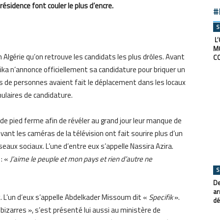
résidence font couler le plus d’encre.
#
S
L’
M
 Algérie qu’on retrouve les candidats les plus drôles. Avant
C
lika n’annonce officiellement sa candidature pour briquer un
es de personnes avaient fait le déplacement dans les locaux
rmulaires de candidature.
 de pied ferme afin de révéler au grand jour leur manque de
ant les caméras de la télévision ont fait sourire plus d’un
eaux sociaux. L’une d’entre eux s’appelle Nassira Azira.
 : «
J’aime le peuple et mon pays et rien d’autre ne
S
De
ar
ux. L’un d’eux s’appelle Abdelkader Missoum dit «
Specifik
».
dé
izarres », s’est présenté lui aussi au ministère de