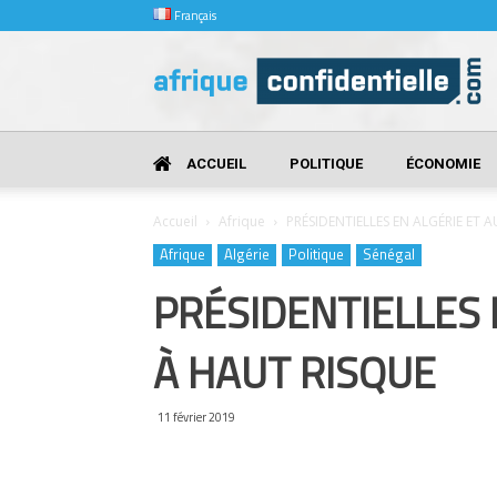
Français
Afrique
Confidentielle
ACCUEIL
POLITIQUE
ÉCONOMIE
Accueil
Afrique
PRÉSIDENTIELLES EN ALGÉRIE ET 
Afrique
Algérie
Politique
Sénégal
PRÉSIDENTIELLES 
À HAUT RISQUE
11 février 2019