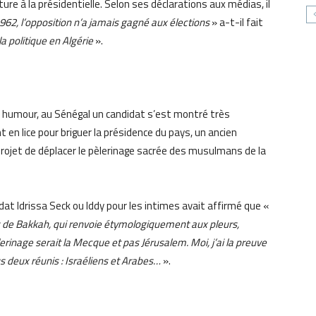
ature à la présidentielle. Selon ses déclarations aux médias, il
962, l’opposition n’a jamais gagné aux élections
» a-t-il fait
 la politique en Algérie
».
eur humour, au Sénégal un candidat s’est montré très
t en lice pour briguer la présidence du pays, un ancien
rojet de déplacer le pèlerinage sacrée des musulmans de la
dat Idrissa Seck ou Iddy pour les intimes avait affirmé que «
s de Bakkah, qui renvoie étymologiquement aux pleurs,
erinage serait la Mecque et pas Jérusalem. Moi, j’ai la preuve
ous deux réunis : Israéliens et Arabes…
».