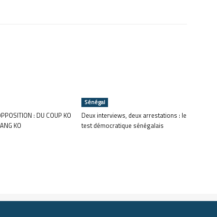
Sénégal
OPPOSITION : DU COUP KO
Deux interviews, deux arrestations : le
ANG KO
test démocratique sénégalais