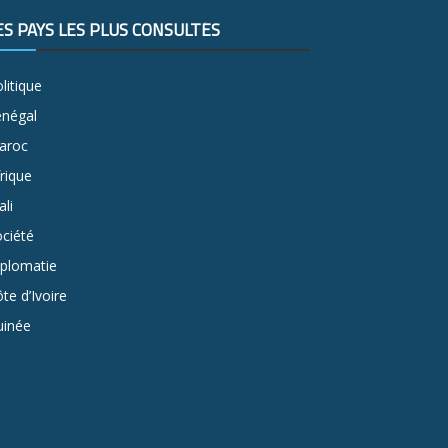
ES PAYS LES PLUS CONSULTÉS
litique
énégal
aroc
rique
li
ciété
iplomatie
te d’Ivoire
uinée