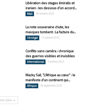
Libération des otages émiratis et
iranien : les dessous d’un accord...
Mali
30 octobre 2025
La note souveraine chute, les
masques tombent : La facture du...
Sénégal
11 octobre 2025
Conflits sans caméra : chronique
des guerres visibles et invisibles
International
3 octobre 2025
Macky Sall, “L’Afrique au cœur” : le
manifeste d’un continent qui...
Afrique
29 septembre 2025
Voir plus