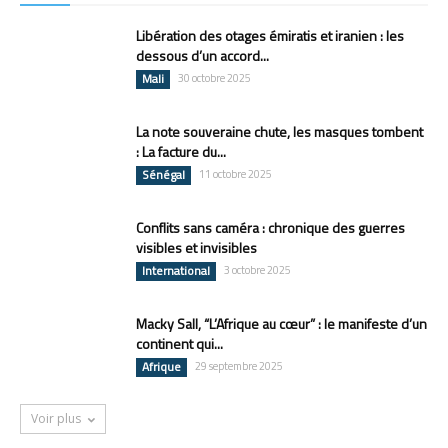
Libération des otages émiratis et iranien : les
dessous d’un accord...
Mali
30 octobre 2025
La note souveraine chute, les masques tombent
: La facture du...
Sénégal
11 octobre 2025
Conflits sans caméra : chronique des guerres
visibles et invisibles
International
3 octobre 2025
Macky Sall, “L’Afrique au cœur” : le manifeste d’un
continent qui...
Afrique
29 septembre 2025
Voir plus