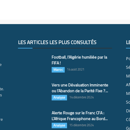
LES ARTICLES LES PLUS CONSULTÉS
L
Football, l’Algérie humiliée par la
Po
FIFA !
e
S
Maroc
14 août 2021
M
Vers une Dévaluation Imminente
Af
te.
ou l’Abandon de la Parité Fixe ?...
Ma
es
Analyse
14 décembre 2024
So
D
Alerte Rouge sur le Franc CFA :
L’Afrique Francophone au Bord...
re
Cô
Analyse
15 décembre 2024
G