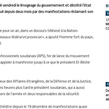
é vendredi le limogeage du gouvernement et décrété l’état
#
oué depuis deux mois par des manifestations réclamant son
S
L’
M
C
 pour un an, dans un discours télévisé à la Nation.
veaux fédéral et provincial
», a ajouté l’homme fort du pays,
.
rofessionnels soudanais (APS), fer de lance du mouvement
 appeler à manifester jusqu’à ce que le président El-Béchir
ux des Affaires étrangères, de la Défense et de la Justice,
S
es heures plus tard le président soudanais, qui a aussi
De
ers de l’armée et deux responsables de la sécurité.
ar
dé
 théâtre depuis le 19 décembre de manifestations quasi