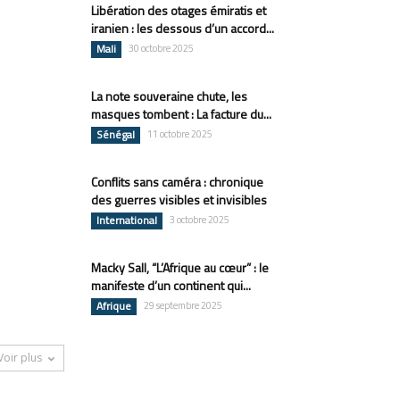
Libération des otages émiratis et
iranien : les dessous d’un accord...
Mali
30 octobre 2025
La note souveraine chute, les
masques tombent : La facture du...
Sénégal
11 octobre 2025
Conflits sans caméra : chronique
des guerres visibles et invisibles
International
3 octobre 2025
Macky Sall, “L’Afrique au cœur” : le
manifeste d’un continent qui...
Afrique
29 septembre 2025
Voir plus