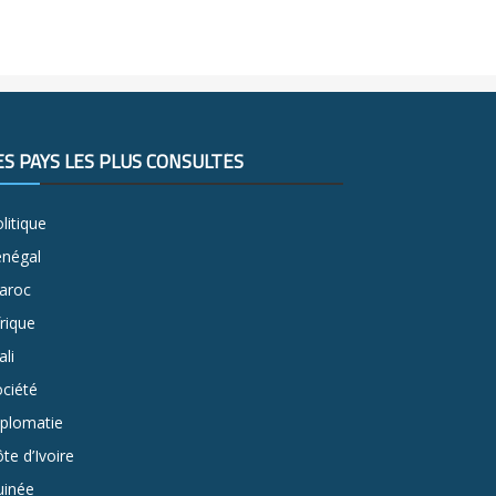
ES PAYS LES PLUS CONSULTÉS
litique
énégal
aroc
rique
li
ciété
iplomatie
te d’Ivoire
uinée