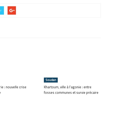
er
Soudan
ie : nouvelle crise
Khartoum, ville à l’agonie : entre
e
fosses communes et survie précaire