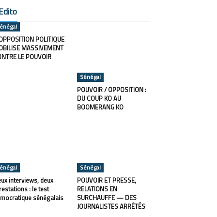
Edito
énégal
OPPOSITION POLITIQUE
OBILISE MASSIVEMENT
ONTRE LE POUVOIR
Sénégal
POUVOIR / OPPOSITION :
DU COUP KO AU
BOOMERANG KO
énégal
Sénégal
ux interviews, deux
POUVOIR ET PRESSE,
restations : le test
RELATIONS EN
mocratique sénégalais
SURCHAUFFE — DES
JOURNALISTES ARRÊTÉS