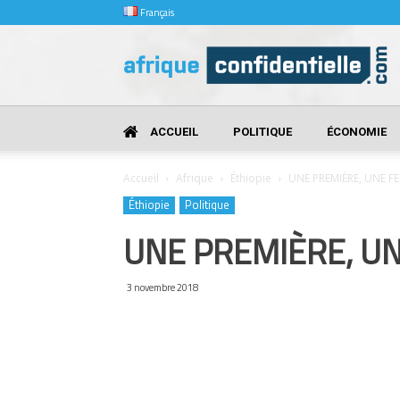
Français
Afrique
Confidentielle
ACCUEIL
POLITIQUE
ÉCONOMIE
Accueil
Afrique
Éthiopie
UNE PREMIÈRE, UNE F
Éthiopie
Politique
UNE PREMIÈRE, U
3 novembre 2018