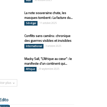
Mali
30 octobre 2025
La note souveraine chute, les
masques tombent : La facture du...
Sénégal
11 octobre 2025
Conflits sans caméra : chronique
des guerres visibles et invisibles
International
3 octobre 2025
Macky Sall, “L’Afrique au cœur” : le
manifeste d’un continent qui...
Afrique
29 septembre 2025
Voir plus
Edito