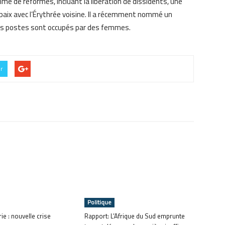
e de réformes, incluant la libération de dissidents, une
 paix avec l’Érythrée voisine. Il a récemment nommé un
es postes sont occupés par des femmes.
er
Politique
ie : nouvelle crise
Rapport: L’Afrique du Sud emprunte