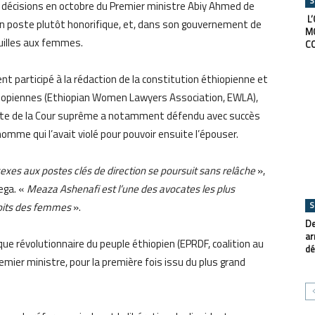
S
 décisions en octobre du Premier ministre Abiy Ahmed de
L’
un poste plutôt honorifique, et, dans son gouvernement de
M
euilles aux femmes.
C
t participé à la rédaction de la constitution éthiopienne et
iopiennes (Ethiopian Women Lawyers Association, EWLA),
dente de la Cour suprême a notamment défendu avec succès
homme qui l’avait violé pour pouvoir ensuite l’épouser.
 sexes aux postes clés de direction se poursuit sans relâche
»,
rega. «
Meaza Ashenafi est l’une des avocates les plus
S
roits des femmes
».
De
ar
que révolutionnaire du peuple éthiopien (EPRDF, coalition au
dé
mier ministre, pour la première fois issu du plus grand