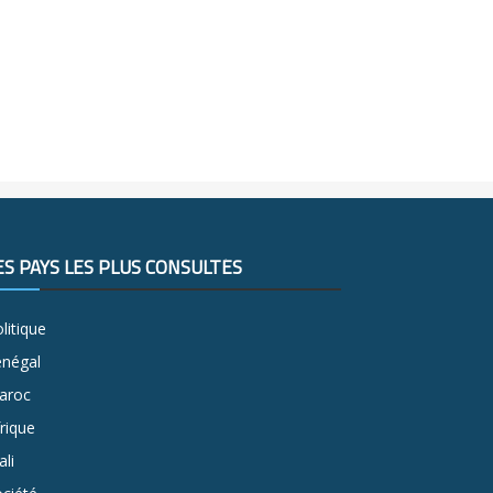
ES PAYS LES PLUS CONSULTÉS
litique
énégal
aroc
rique
li