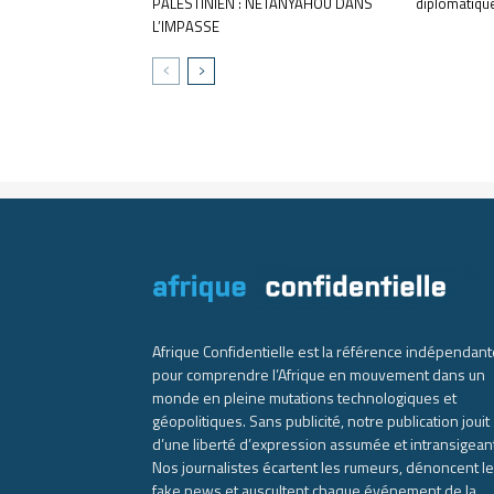
PALESTINIEN : NETANYAHOU DANS
diplomatiqu
L’IMPASSE
Afrique Confidentielle est la référence indépendant
pour comprendre l’Afrique en mouvement dans un
monde en pleine mutations technologiques et
géopolitiques. Sans publicité, notre publication jouit
d’une liberté d’expression assumée et intransigean
Nos journalistes écartent les rumeurs, dénoncent l
fake news et auscultent chaque événement de la