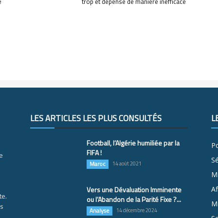
e
trop et dépense de manière inefficace
LES ARTICLES LES PLUS CONSULTÉS
L
Football, l’Algérie humiliée par la
Po
FIFA !
e
S
Maroc
14 août 2021
M
Vers une Dévaluation Imminente
Af
te.
ou l’Abandon de la Parité Fixe ?...
Ma
es
Analyse
14 décembre 2024