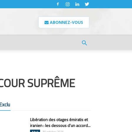
ABONNEZ-VOUS
A COUR SUPRÊME
Exclu
Libération des otages émiratis et
iranien : les dessous d’un accord...