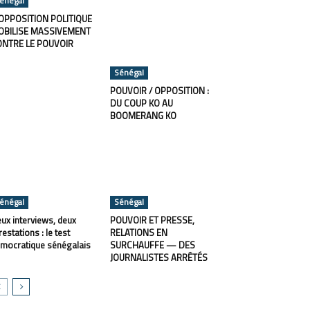
énégal
OPPOSITION POLITIQUE
OBILISE MASSIVEMENT
ONTRE LE POUVOIR
Sénégal
POUVOIR / OPPOSITION :
DU COUP KO AU
BOOMERANG KO
énégal
Sénégal
ux interviews, deux
POUVOIR ET PRESSE,
restations : le test
RELATIONS EN
mocratique sénégalais
SURCHAUFFE — DES
JOURNALISTES ARRÊTÉS