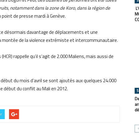
S
truits, notamment dans la zone de Koro, dans la région de
L’
M
un point de presse mardi à Genève.
C
oute désormais davantage de déplacements et une
a montée de la violence extrémiste et intercommunautaire.
HCR) rappelle qu’il s’agit de 2.000 Maliens, mais aussi de
le début du mois d’avril se sont ajoutés aux quelques 24.000
le début du conflit au Mali en 2012.
S
De
ar
dé
er