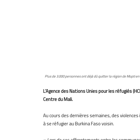
Plus de 3.000 personnes ont déjà dû quitter la région de Mopti en 
L’Agence des Nations Unies pour les réfugiés (HC
Centre du Mali.
Au cours des dernières semaines, des violence
à se réfugier au Burkina Faso voisin.
«
Lors de ces affrontements entre les communaut