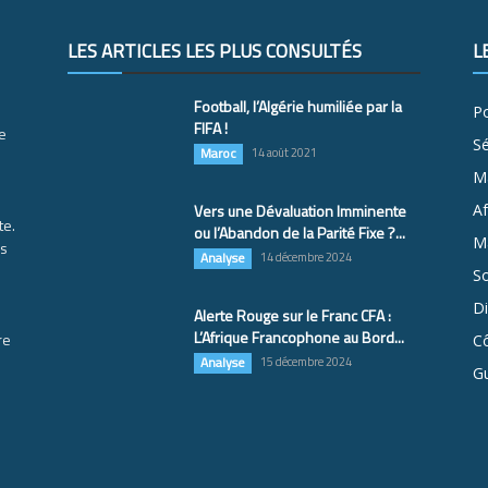
LES ARTICLES LES PLUS CONSULTÉS
L
Football, l’Algérie humiliée par la
Po
FIFA !
e
S
Maroc
14 août 2021
M
Vers une Dévaluation Imminente
Af
te.
ou l’Abandon de la Parité Fixe ?...
Ma
es
Analyse
14 décembre 2024
So
D
Alerte Rouge sur le Franc CFA :
L’Afrique Francophone au Bord...
re
Cô
Analyse
15 décembre 2024
G