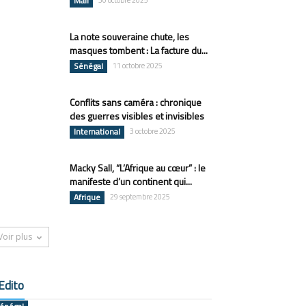
Mali
30 octobre 2025
La note souveraine chute, les
masques tombent : La facture du...
Sénégal
11 octobre 2025
Conflits sans caméra : chronique
des guerres visibles et invisibles
International
3 octobre 2025
Macky Sall, “L’Afrique au cœur” : le
manifeste d’un continent qui...
Afrique
29 septembre 2025
Voir plus
Edito