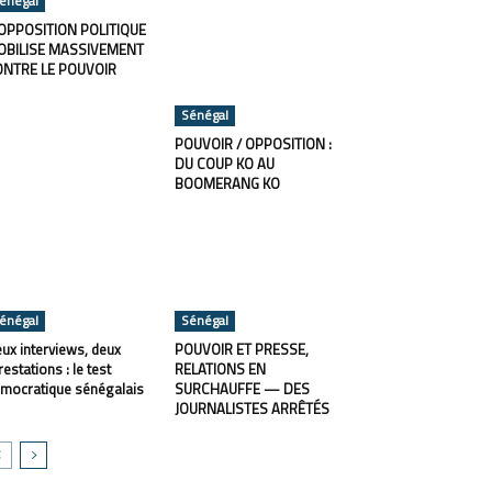
énégal
OPPOSITION POLITIQUE
OBILISE MASSIVEMENT
ONTRE LE POUVOIR
Sénégal
POUVOIR / OPPOSITION :
DU COUP KO AU
BOOMERANG KO
énégal
Sénégal
ux interviews, deux
POUVOIR ET PRESSE,
restations : le test
RELATIONS EN
mocratique sénégalais
SURCHAUFFE — DES
JOURNALISTES ARRÊTÉS