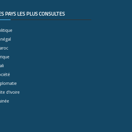
ES PAYS LES PLUS CONSULTÉS
litique
énégal
aroc
rique
li
ciété
iplomatie
te d’Ivoire
uinée