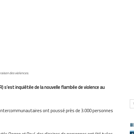
raison des violences.
R) s’est inquiétée de la nouvelle flambée de violence au
s intercommunautaires ont poussé près de 3.000 personnes
#
és Dogon et Peul, des dizaines de personnes ont été tuées