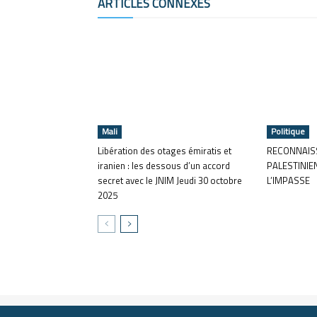
ARTICLES CONNEXES
Mali
Politique
Libération des otages émiratis et
RECONNAISS
iranien : les dessous d’un accord
PALESTINIE
secret avec le JNIM Jeudi 30 octobre
L’IMPASSE
2025