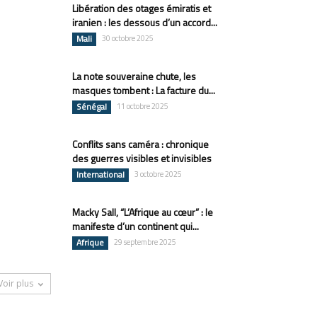
Libération des otages émiratis et
iranien : les dessous d’un accord...
Mali
30 octobre 2025
La note souveraine chute, les
masques tombent : La facture du...
Sénégal
11 octobre 2025
Conflits sans caméra : chronique
des guerres visibles et invisibles
International
3 octobre 2025
Macky Sall, “L’Afrique au cœur” : le
manifeste d’un continent qui...
Afrique
29 septembre 2025
Voir plus