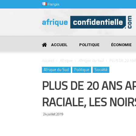
Français
Afrique
Confidentielle
ACCUEIL
POLITIQUE
ÉCONOMIE
Accueil
Afrique
Afrique du Sud
PLUS DE 20 ANS
Afrique du Sud
Politique
Société
PLUS DE 20 ANS A
RACIALE, LES NOI
24 juillet 2019