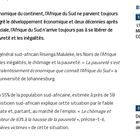
#
omique du continent, l’Afrique du Sud ne parvient toujours
S
malgré le développement économique et deux décennies après
L’
ale, l’Afrique du Sud n’arrive toujours pas à se libérer de
M
C
eté et les inégalités.
général sud-africain Risenga Maluleke, les Noirs de l’Afrique
les inégalités, le chômage et la pauvreté. «
La pauvreté s’est
ralentissement économique que connaît l’Afrique du Sud
» a
’université de Johannesburg.
55% de la population sud-africaine, estimée à près de 58
sticien sud-africain explique cette situation par le faible
S
ate et, partant, au marché de l’emploi. «
Le chômage et
De
uteur de 63% à la hausse de la pauvreté
», précise-t-il,
ar
ières victimes
» de cette situation.
dé