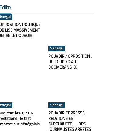
Edito
énégal
OPPOSITION POLITIQUE
OBILISE MASSIVEMENT
ONTRE LE POUVOIR
Sénégal
POUVOIR / OPPOSITION :
DU COUP KO AU
BOOMERANG KO
énégal
Sénégal
ux interviews, deux
POUVOIR ET PRESSE,
restations : le test
RELATIONS EN
mocratique sénégalais
SURCHAUFFE — DES
JOURNALISTES ARRÊTÉS