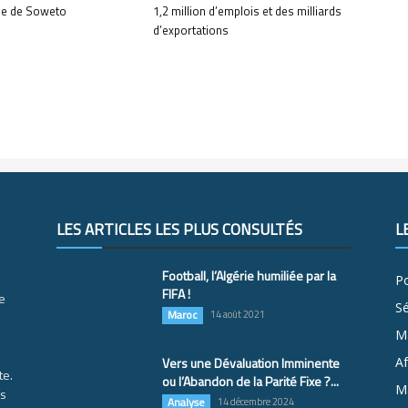
e de Soweto
1,2 million d’emplois et des milliards
d’exportations
LES ARTICLES LES PLUS CONSULTÉS
L
Football, l’Algérie humiliée par la
Po
FIFA !
e
S
Maroc
14 août 2021
M
Vers une Dévaluation Imminente
Af
te.
ou l’Abandon de la Parité Fixe ?...
Ma
es
Analyse
14 décembre 2024