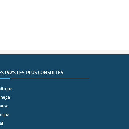
ES PAYS LES PLUS CONSULTÉS
litique
énégal
aroc
rique
li