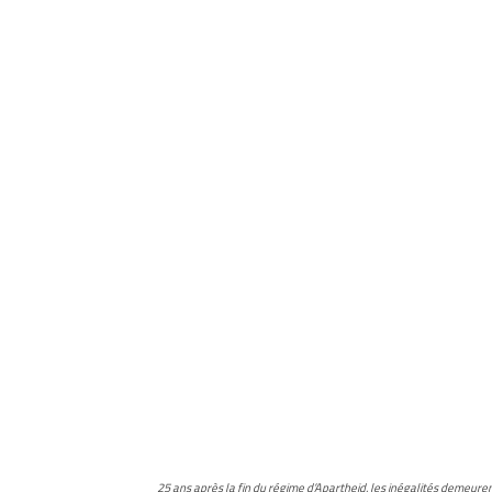
25 ans après la fin du régime d’Apartheid, les inégalités demeurent