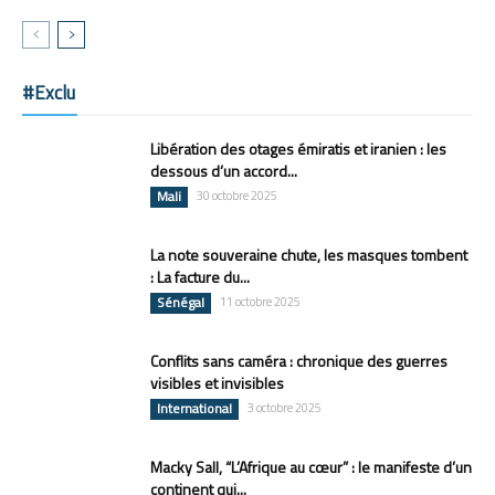
#Exclu
Libération des otages émiratis et iranien : les
dessous d’un accord...
Mali
30 octobre 2025
La note souveraine chute, les masques tombent
: La facture du...
Sénégal
11 octobre 2025
Conflits sans caméra : chronique des guerres
visibles et invisibles
International
3 octobre 2025
Macky Sall, “L’Afrique au cœur” : le manifeste d’un
continent qui...