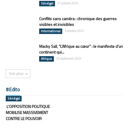
Sénégal
11 octobre 2025
Conflits sans caméra : chronique des guerres
visibles et invisibles
International
3 octobre 2025
Macky Sall, “L’Afrique au cœur” : le manifeste d’un
continent qui...
Afrique
29 septembre 2025
Voir plus
#Edito
Sénégal
L’OPPOSITION POLITIQUE
MOBILISE MASSIVEMENT
CONTRE LE POUVOIR