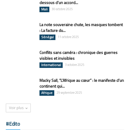
dessous d’un accord...
Mali
30 octobre 2025
La note souveraine chute, les masques tombent
: La facture du...
Sénégal
11 octobre 2025
Conflits sans caméra : chronique des guerres
visibles et invisibles
International
3 octobre 2025
Macky Sall, “L’Afrique au cœur” : le manifeste d’un
continent qui...
Afrique
29 septembre 2025
Voir plus
#Edito