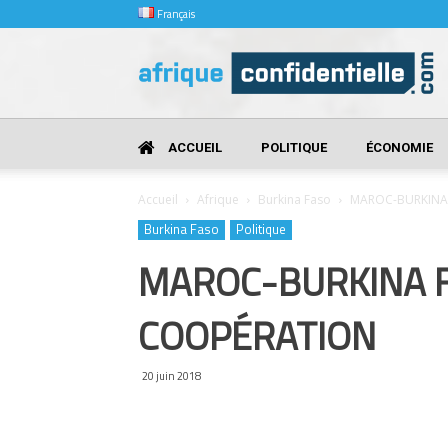
Français
Afrique
Confidentielle
ACCUEIL
POLITIQUE
ÉCONOMIE
Accueil
Afrique
Burkina Faso
MAROC-BURKINA 
Burkina Faso
Politique
MAROC-BURKINA F
COOPÉRATION
20 juin 2018