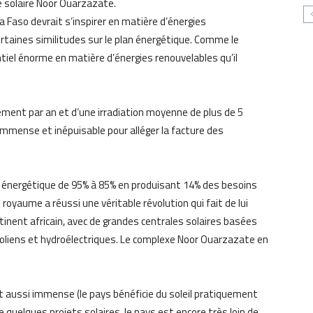
e solaire Noor Ouarzazate.
a Faso devrait s’inspirer en matière d’énergies
rtaines similitudes sur le plan énergétique. Comme le
tiel énorme en matière d’énergies renouvelables qu’il
ement par an et d’une irradiation moyenne de plus de 5
immense et inépuisable pour alléger la facture des
ce énergétique de 95% à 85% en produisant 14% des besoins
 le royaume a réussi une véritable révolution qui fait de lui
ntinent africain, avec de grandes centrales solaires basées
éoliens et hydroélectriques. Le complexe Noor Ouarzazate en
t aussi immense (le pays bénéficie du soleil pratiquement
e quelques projets solaires, le pays est encore très loin de