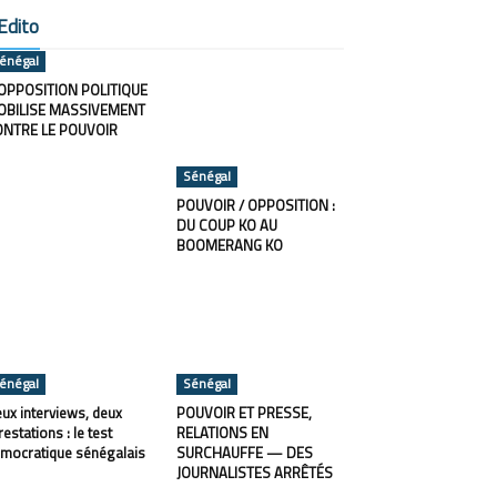
Edito
énégal
OPPOSITION POLITIQUE
OBILISE MASSIVEMENT
ONTRE LE POUVOIR
Sénégal
POUVOIR / OPPOSITION :
DU COUP KO AU
BOOMERANG KO
énégal
Sénégal
ux interviews, deux
POUVOIR ET PRESSE,
restations : le test
RELATIONS EN
mocratique sénégalais
SURCHAUFFE — DES
JOURNALISTES ARRÊTÉS