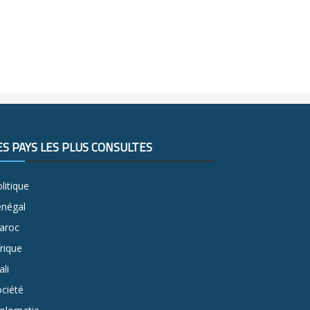
ES PAYS LES PLUS CONSULTÉS
litique
énégal
aroc
rique
li
ciété