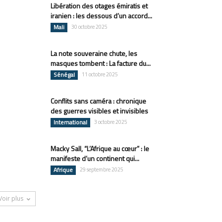
Libération des otages émiratis et
iranien : les dessous d’un accord...
Mali
30 octobre 2025
La note souveraine chute, les
masques tombent : La facture du...
Sénégal
11 octobre 2025
Conflits sans caméra : chronique
des guerres visibles et invisibles
International
3 octobre 2025
Macky Sall, “L’Afrique au cœur” : le
manifeste d’un continent qui...
Afrique
29 septembre 2025
Voir plus