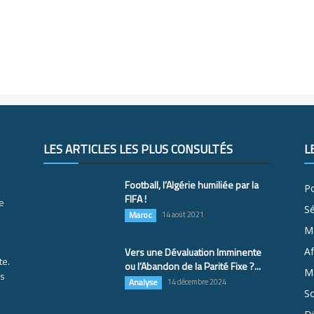
LES ARTICLES LES PLUS CONSULTÉS
L
Football, l’Algérie humiliée par la
Po
FIFA !
e
S
Maroc
14 août 2021
M
Vers une Dévaluation Imminente
Af
te.
ou l’Abandon de la Parité Fixe ?...
Ma
es
Analyse
14 décembre 2024
So