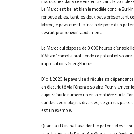
marocaines dans ce sens en visitant le complex
Le Maroc est bel et bien le modèle dont le Burkin
renouvelables, tant les deux pays présentent ce
Maroc, le pays ouest-africain dispose d’un poten
devrait promouvoir rapidement.
Le Maroc qui dispose de 3 000 heures d’ensoleill
kWh/m² compte profiter de ce potentiel solaire 
importations énergétiques.
D’ici à 2020, le pays vise à réduire sa dépendan
en électricité via l’énergie solaire. Pour y arriver,
aujourd’hui le numéro un en la matière sur le Co
sur des technologies diverses, de grands parcs 
est un exemple.
Quant au Burkina Faso dont le potentiel est tou
tous les jours de l’année), même si l’on développ