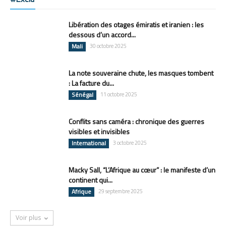
Libération des otages émiratis et iranien : les
dessous d’un accord...
Mali
30 octobre 2025
La note souveraine chute, les masques tombent
: La facture du...
Sénégal
11 octobre 2025
Conflits sans caméra : chronique des guerres
visibles et invisibles
International
3 octobre 2025
Macky Sall, “L’Afrique au cœur” : le manifeste d’un
continent qui...
Afrique
29 septembre 2025
Voir plus