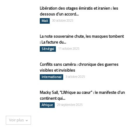
Libération des otages émiratis et iranien : les
dessous d’un accord...
Mali
30 octobre 2025
La note souveraine chute, les masques tombent
: La facture du...
Sénégal
11 octobre 2025
Conflits sans caméra : chronique des guerres
visibles et invisibles
International
3 octobre 2025
Macky Sall, “L’Afrique au cœur” : le manifeste d’un
continent qui...
Afrique
29 septembre 2025
Voir plus