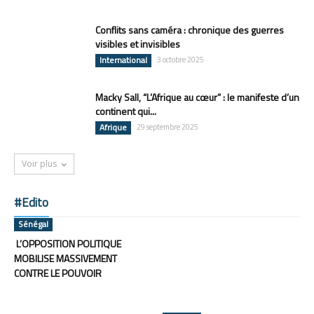
Conflits sans caméra : chronique des guerres
visibles et invisibles
International
3 octobre 2025
Macky Sall, “L’Afrique au cœur” : le manifeste d’un
continent qui...
Afrique
29 septembre 2025
Voir plus
#Edito
Sénégal
L’OPPOSITION POLITIQUE
MOBILISE MASSIVEMENT
CONTRE LE POUVOIR