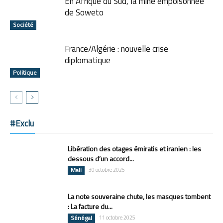
En Afrique du Sud, la mine empoisonnée
de Soweto
Société
France/Algérie : nouvelle crise
diplomatique
Politique
#Exclu
Libération des otages émiratis et iranien : les
dessous d’un accord...
Mali
30 octobre 2025
La note souveraine chute, les masques tombent
: La facture du...
Sénégal
11 octobre 2025