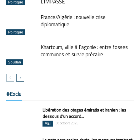
L’IMPASSE
Politique
France/Algérie : nouvelle crise
diplomatique
Politique
Khartoum, ville à l’agonie : entre fosses
communes et survie précaire
Soudan
#Exclu
Libération des otages émiratis et iranien : les
dessous d’un accord...
Mali
30 octobre 2025
La note souveraine chute, les masques tombent