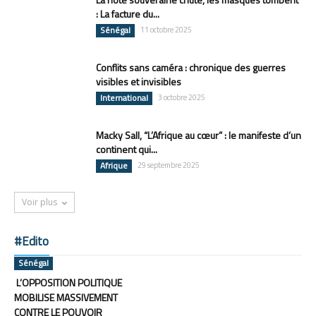
: La facture du...
Sénégal
11 octobre 2025
Conflits sans caméra : chronique des guerres
visibles et invisibles
International
3 octobre 2025
Macky Sall, “L’Afrique au cœur” : le manifeste d’un
continent qui...
Afrique
29 septembre 2025
Voir plus
#Edito
Sénégal
L’OPPOSITION POLITIQUE
MOBILISE MASSIVEMENT
CONTRE LE POUVOIR