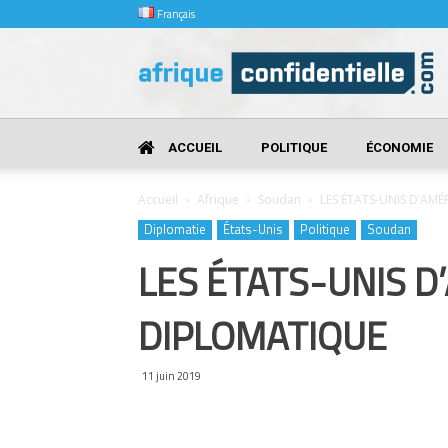
Français
Afrique
Confidentielle
ACCUEIL
POLITIQUE
ÉCONOMIE
Accueil
Afrique
Soudan
LES ÉTATS-UNIS D’AM
Diplomatie
États-Unis
Politique
Soudan
LES ÉTATS-UNIS D
DIPLOMATIQUE
11 juin 2019