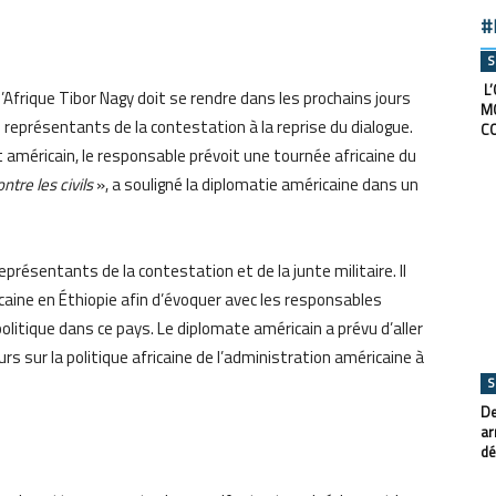
#
S
L’
l’Afrique Tibor Nagy doit se rendre dans les prochains jours
M
 représentants de la contestation à la reprise du dialogue.
C
 américain, le responsable prévoit une tournée africaine du
ntre les civils
», a souligné la diplomatie américaine dans un
présentants de la contestation et de la junte militaire. Il
icaine en Éthiopie afin d’évoquer avec les responsables
politique dans ce pays. Le diplomate américain a prévu d’aller
rs sur la politique africaine de l’administration américaine à
S
De
ar
dé