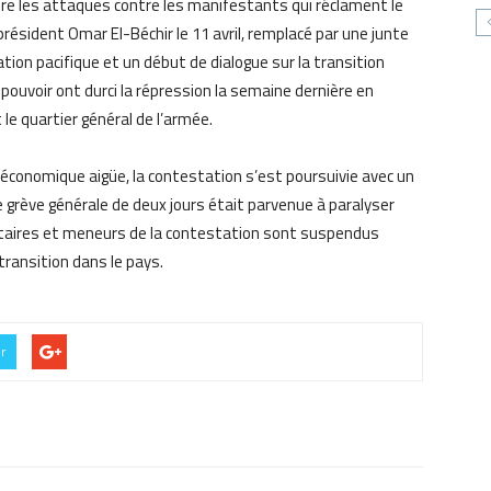
e les attaques contre les manifestants qui réclament le
 président Omar El-Béchir le 11 avril, remplacé par une junte
ion pacifique et un début de dialogue sur la transition
u pouvoir ont durci la répression la semaine dernière en
 le quartier général de l’armée.
économique aigüe, la contestation s’est poursuivie avec un
 grève générale de deux jours était parvenue à paralyser
litaires et meneurs de la contestation sont suspendus
 transition dans le pays.
er