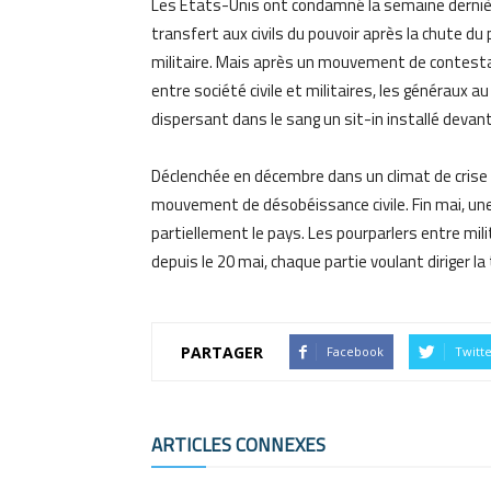
Les États-Unis ont condamné la semaine dernièr
transfert aux civils du pouvoir après la chute du
militaire. Mais après un mouvement de contestat
entre société civile et militaires, les généraux a
dispersant dans le sang un sit-in installé devant
Déclenchée en décembre dans un climat de crise 
mouvement de désobéissance civile. Fin mai, une
partiellement le pays. Les pourparlers entre mi
depuis le 20 mai, chaque partie voulant diriger la
PARTAGER
Facebook
Twitt
ARTICLES CONNEXES