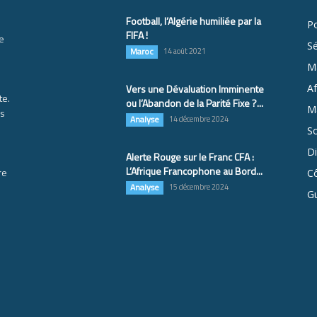
Football, l’Algérie humiliée par la
Po
FIFA !
e
S
Maroc
14 août 2021
M
Vers une Dévaluation Imminente
Af
te.
ou l’Abandon de la Parité Fixe ?...
Ma
es
Analyse
14 décembre 2024
So
D
Alerte Rouge sur le Franc CFA :
L’Afrique Francophone au Bord...
re
Cô
Analyse
15 décembre 2024
G