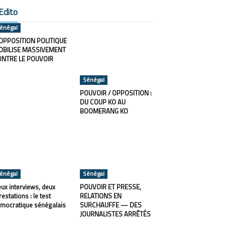
Edito
énégal
OPPOSITION POLITIQUE
OBILISE MASSIVEMENT
ONTRE LE POUVOIR
Sénégal
POUVOIR / OPPOSITION :
DU COUP KO AU
BOOMERANG KO
énégal
Sénégal
ux interviews, deux
POUVOIR ET PRESSE,
restations : le test
RELATIONS EN
mocratique sénégalais
SURCHAUFFE — DES
JOURNALISTES ARRÊTÉS