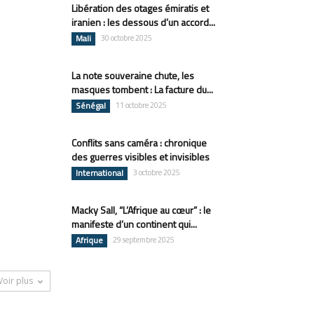
Libération des otages émiratis et
iranien : les dessous d’un accord...
Mali
30 octobre 2025
La note souveraine chute, les
masques tombent : La facture du...
Sénégal
11 octobre 2025
Conflits sans caméra : chronique
des guerres visibles et invisibles
International
3 octobre 2025
Macky Sall, “L’Afrique au cœur” : le
manifeste d’un continent qui...
Afrique
29 septembre 2025
Voir plus