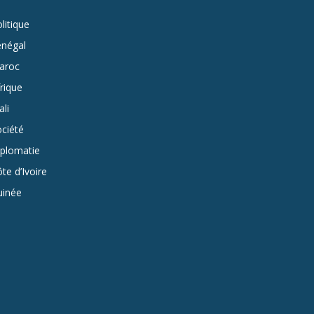
litique
énégal
aroc
rique
li
ciété
iplomatie
te d’Ivoire
uinée