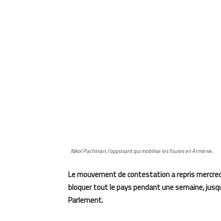
Nikol Pachinian, l’opposant qui mobilise les foules en Arménie.
Le mouvement de contestation a repris mercredi
bloquer tout le pays pendant une semaine, jusqu’
Parlement.