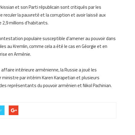
issian et son Parti républicain sont critiqués par les
e reculer la pauvreté et la corruption et avoir laissé aux
 2,9 millions d’habitants.
 contestation populaire susceptible d’amener au pouvoir dans
les au Kremlin, comme cela a été le cas en Géorgie et en
crise en Arménie.
e affaire intérieure arménienne, la Russie a joué les
r ministre par intérim Karen Karapetian et plusieurs
 des représentants du pouvoir arménien et Nikol Pachinian.
er