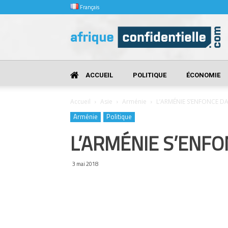
Français
Afrique
Confidentielle
ACCUEIL
POLITIQUE
ÉCONOMIE
Accueil
Asie
Arménie
L’ARMÉNIE S’ENFONCE DA
Arménie
Politique
L’ARMÉNIE S’ENFO
3 mai 2018