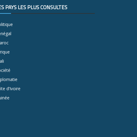
ES PAYS LES PLUS CONSULTÉS
litique
énégal
aroc
rique
li
ciété
iplomatie
te d’Ivoire
uinée