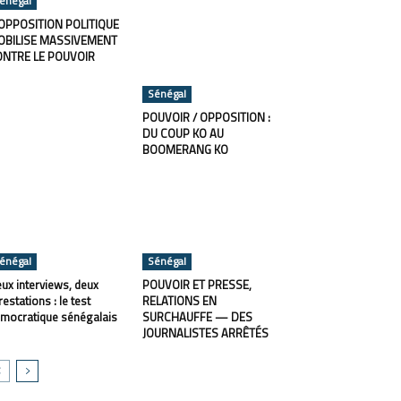
énégal
OPPOSITION POLITIQUE
OBILISE MASSIVEMENT
ONTRE LE POUVOIR
Sénégal
POUVOIR / OPPOSITION :
DU COUP KO AU
BOOMERANG KO
énégal
Sénégal
ux interviews, deux
POUVOIR ET PRESSE,
restations : le test
RELATIONS EN
mocratique sénégalais
SURCHAUFFE — DES
JOURNALISTES ARRÊTÉS