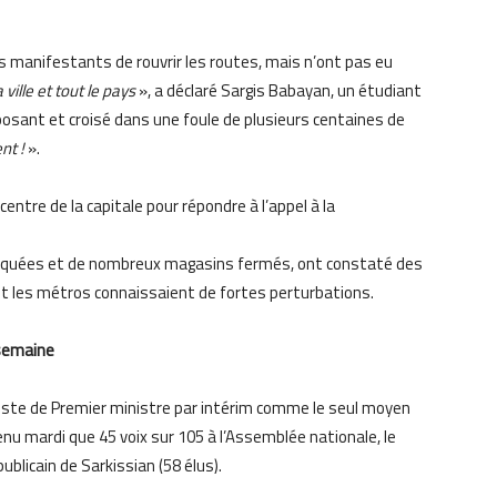
s manifestants de rouvrir les routes, mais n’ont pas eu
ville et tout le pays
», a déclaré Sargis Babayan, un étudiant
pposant et croisé dans une foule de plusieurs centaines de
ent !
».
ntre de la capitale pour répondre à l’appel à la
 bloquées et de nombreux magasins fermés, ont constaté des
 et les métros connaissaient de fortes perturbations.
 semaine
poste de Premier ministre par intérim comme le seul moyen
tenu mardi que 45 voix sur 105 à l’Assemblée nationale, le
blicain de Sarkissian (58 élus).