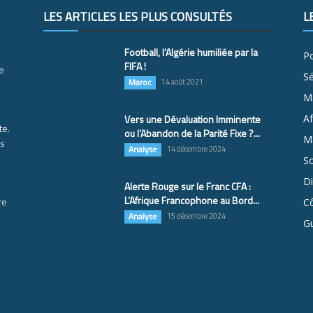
LES ARTICLES LES PLUS CONSULTÉS
L
Football, l’Algérie humiliée par la
Po
FIFA !
e
S
Maroc
14 août 2021
M
Vers une Dévaluation Imminente
Af
te.
ou l’Abandon de la Parité Fixe ?...
Ma
es
Analyse
14 décembre 2024
So
D
Alerte Rouge sur le Franc CFA :
L’Afrique Francophone au Bord...
re
Cô
Analyse
15 décembre 2024
G