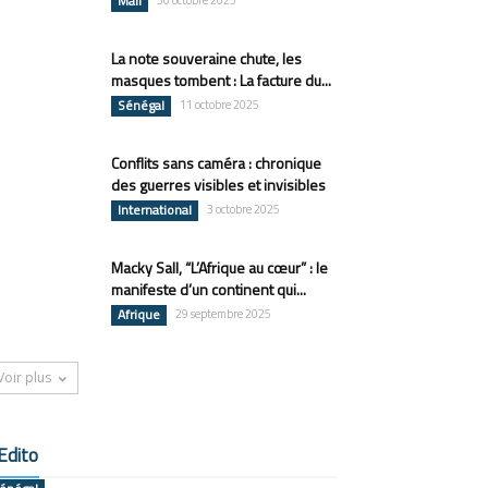
Mali
30 octobre 2025
La note souveraine chute, les
masques tombent : La facture du...
Sénégal
11 octobre 2025
Conflits sans caméra : chronique
des guerres visibles et invisibles
International
3 octobre 2025
Macky Sall, “L’Afrique au cœur” : le
manifeste d’un continent qui...
Afrique
29 septembre 2025
Voir plus
Edito