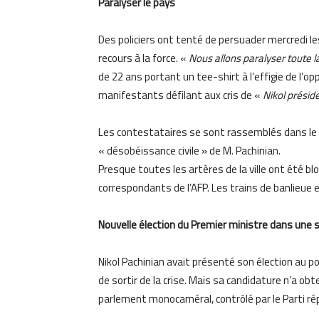
Paralyser le pays
Des policiers ont tenté de persuader mercredi le
recours à la force. «
Nous allons paralyser toute la 
de 22 ans portant un tee-shirt à l’effigie de l’o
manifestants défilant aux cris de «
Nikol présid
Les contestataires se sont rassemblés dans le ce
« désobéissance civile » de M. Pachinian.
Presque toutes les artères de la ville ont été
correspondants de l’AFP. Les trains de banlieue
Nouvelle élection du Premier ministre dans une
Nikol Pachinian avait présenté son élection au 
de sortir de la crise. Mais sa candidature n’a ob
parlement monocaméral, contrôlé par le Parti répu