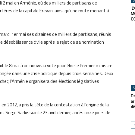
S
2 mai en Arménie, où des milliers de partisans de
L’
artères de la capitale Erevan, ainsi qu’une route menant à
M
C
mardi 1er mai ses dizaines de milliers de partisans, réunis
e désobéissance civile après le rejet de sa nomination
t le 8 mai à un nouveau vote pour élire le Premier ministre
ongée dans une crise politique depuis trois semaines. Deux
hec, l’Arménie organisera des élections législatives
S
De
ar
en 2012, a pris la tête de la contestation à l’origine de la
dé
 Serge Sarkissian le 23 avril dernier, après onze jours de