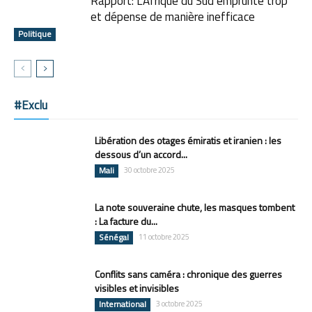
Rapport: L’Afrique du Sud emprunte trop
et dépense de manière inefficace
Politique
#Exclu
Libération des otages émiratis et iranien : les
dessous d’un accord...
Mali
30 octobre 2025
La note souveraine chute, les masques tombent
: La facture du...
Sénégal
11 octobre 2025
Conflits sans caméra : chronique des guerres
visibles et invisibles
International
3 octobre 2025