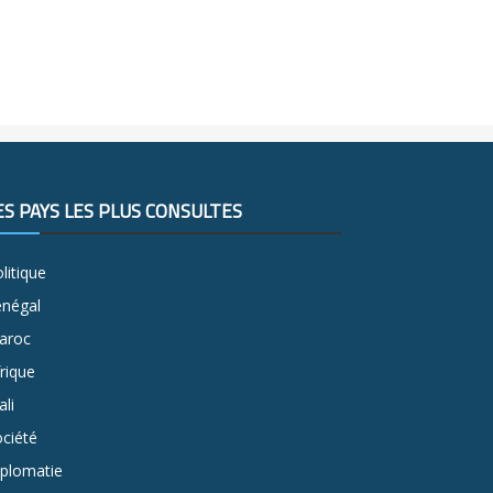
ES PAYS LES PLUS CONSULTÉS
litique
énégal
aroc
rique
li
ciété
iplomatie