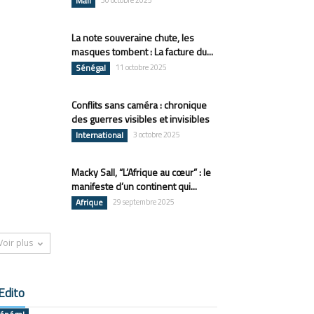
Mali
30 octobre 2025
La note souveraine chute, les
masques tombent : La facture du...
Sénégal
11 octobre 2025
Conflits sans caméra : chronique
des guerres visibles et invisibles
International
3 octobre 2025
Macky Sall, “L’Afrique au cœur” : le
manifeste d’un continent qui...
Afrique
29 septembre 2025
Voir plus
Edito