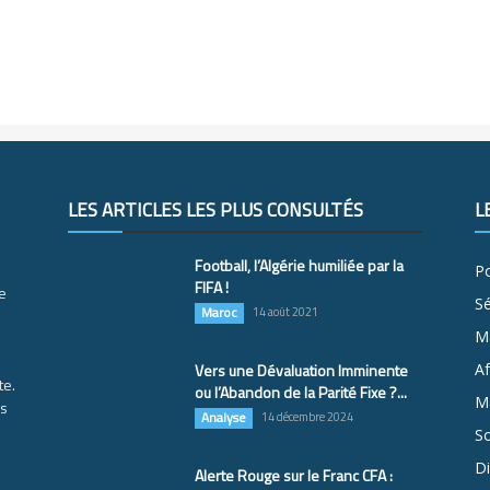
LES ARTICLES LES PLUS CONSULTÉS
L
Football, l’Algérie humiliée par la
Po
FIFA !
e
S
Maroc
14 août 2021
M
Vers une Dévaluation Imminente
Af
te.
ou l’Abandon de la Parité Fixe ?...
Ma
es
Analyse
14 décembre 2024
So
D
Alerte Rouge sur le Franc CFA :