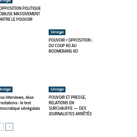
énégal
OPPOSITION POLITIQUE
OBILISE MASSIVEMENT
ONTRE LE POUVOIR
Sénégal
POUVOIR / OPPOSITION :
DU COUP KO AU
BOOMERANG KO
énégal
Sénégal
ux interviews, deux
POUVOIR ET PRESSE,
restations : le test
RELATIONS EN
mocratique sénégalais
SURCHAUFFE — DES
JOURNALISTES ARRÊTÉS