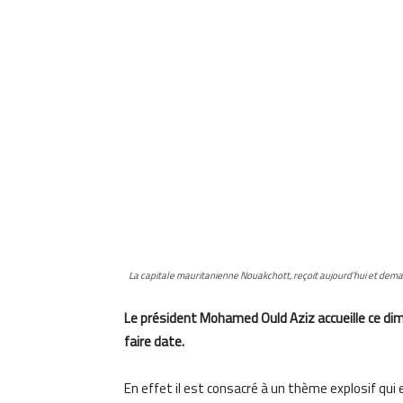
La capitale mauritanienne Nouakchott, reçoit aujourd’hui et dema
Le président Mohamed Ould Aziz accueille ce di
faire date.
En effet il est consacré à un thème explosif qui 