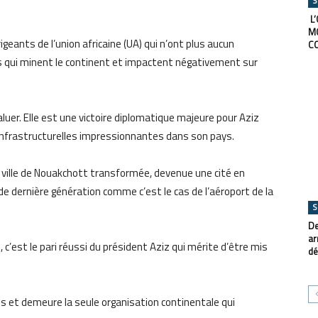
S
L’
M
geants de l’union africaine (UA) qui n’ont plus aucun
C
 qui minent le continent et impactent négativement sur
er. Elle est une victoire diplomatique majeure pour Aziz
s infrastructurelles impressionnantes dans son pays.
une ville de Nouakchott transformée, devenue une cité en
e dernière génération comme c’est le cas de l’aéroport de la
S
De
ar
c’est le pari réussi du président Aziz qui mérite d’être mis
dé
s et demeure la seule organisation continentale qui