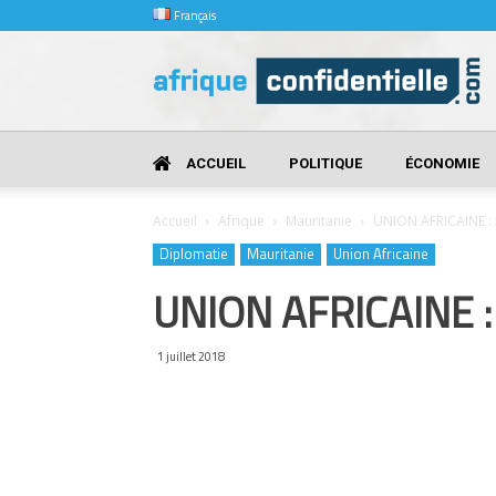
Français
Afrique
Confidentielle
ACCUEIL
POLITIQUE
ÉCONOMIE
Accueil
Afrique
Mauritanie
UNION AFRICAINE :
Diplomatie
Mauritanie
Union Africaine
UNION AFRICAINE :
1 juillet 2018