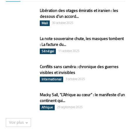
Libération des otages émiratis et iranien : les
dessous d’un accord...
Mali
30 octobre 2025
La note souveraine chute, les masques tombent
: La facture du...
Sénégal
11 octobre 2025
Conflits sans caméra : chronique des guerres
visibles et invisibles
International
3 octobre 2025
Macky Sall, “L’Afrique au cœur” : le manifeste d’un
continent qui...
Afrique
29 septembre 2025
Voir plus