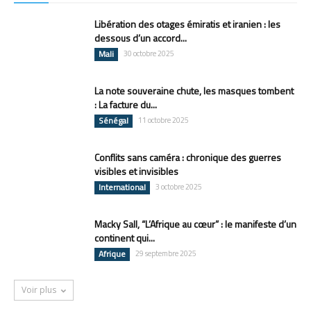
Libération des otages émiratis et iranien : les
dessous d’un accord...
Mali
30 octobre 2025
La note souveraine chute, les masques tombent
: La facture du...
Sénégal
11 octobre 2025
Conflits sans caméra : chronique des guerres
visibles et invisibles
International
3 octobre 2025
Macky Sall, “L’Afrique au cœur” : le manifeste d’un
continent qui...
Afrique
29 septembre 2025
Voir plus