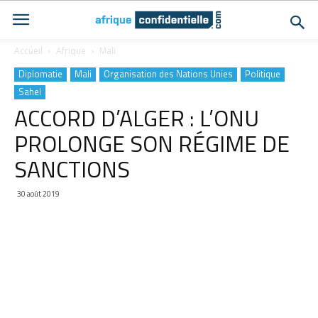
Accueil
Afrique
Mali
Diplomatie
Mali
Organisation des Nations Unies
Politique
Sahel
ACCORD D’ALGER : L’ONU
PROLONGE SON RÉGIME DE
SANCTIONS
30 août 2019