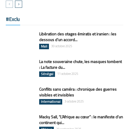
#Exclu
Libération des otages émiratis et iranien : les
dessous d’un accord...
Mali
30 octobre 2025
La note souveraine chute, les masques tombent
: La facture du...
Sénégal
11 octobre 2025
Conflits sans caméra : chronique des guerres
visibles et invisibles
International
3 octobre 2025
Macky Sall, “L’Afrique au cœur” : le manifeste d’un
continent qui...
29 septembre 2025