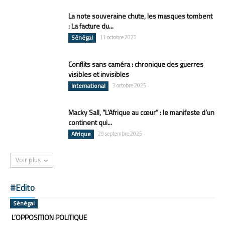
La note souveraine chute, les masques tombent
: La facture du...
Sénégal
11 octobre 2025
Conflits sans caméra : chronique des guerres
visibles et invisibles
International
3 octobre 2025
Macky Sall, “L’Afrique au cœur” : le manifeste d’un
continent qui...
Afrique
29 septembre 2025
Voir plus
#Edito
Sénégal
L’OPPOSITION POLITIQUE