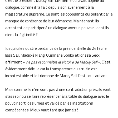
C’est le président Macky Sall, lui-même qui avait appelé au
dialogue, comme il l’a fait depuis son avènement à la
magistrature suprême. Ce sont les opposants qui brillent par le
manque de cohérence de leur démarche. Maintenant, ils
acceptent de participer à un dialogue avec un pouvoir…dont ils
nient la légitimité ?
Jusqu’ici les quatre perdants de la présidentielle du 24 février :
Issa Sall, Madické Niang, Ousmane Sonko et Idrissa Seck
affirment «
ne pas reconnaître la victoire de Macky Sall
». C’est
évidemment ridicule car la transparence du scrutin est
incontestable et le triomphe de Macky Sall l’est tout autant.
Mais comme ils n’en sont pas à une contradiction près, ils vont
s’asseoir ou se faire représenter à la table du dialogue avec le
pouvoir sorti des urnes et validé par les institutions
compétentes. Mieux vaut tard que jamais !